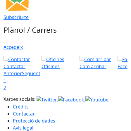
Subscriu-te
Plànol / Carrers
Accedeix
Contactar
Oficines
Com arribar
Faceb
Anterior
Següent
1
2
Xarxes socials:
Crèdits
Contactar
Protecció de dades
Avís legal