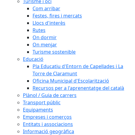
Turisme i oci
Com arribar
Festes, fires i mercats
Llocs d'interès
Rutes
On dormir
On menjar
Turisme sostenible
Educació
Pla Educatiu d'Entorn de Capellades i La
Torre de Claramunt
Oficina Municipal d'Escolarització
Recursos per a l'aprenentatge del català
Plànol / Guia de carrers
Transport públic
Equipaments
Empreses i comerços
Entitats i associacions
Informació geogràfica