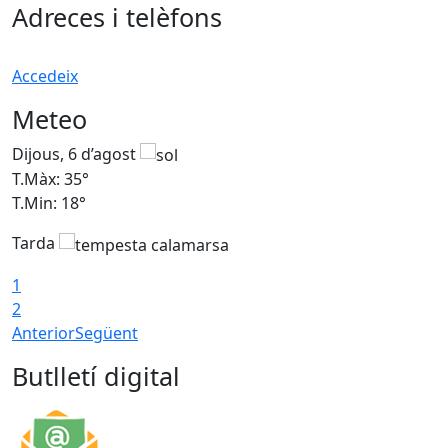
Adreces i telèfons
Accedeix
Meteo
Dijous, 6 d’agost
D
T.Màx: 35°
T
T.Min: 18°
T
Tarda
T
1
2
Anterior
Següent
Butlletí digital