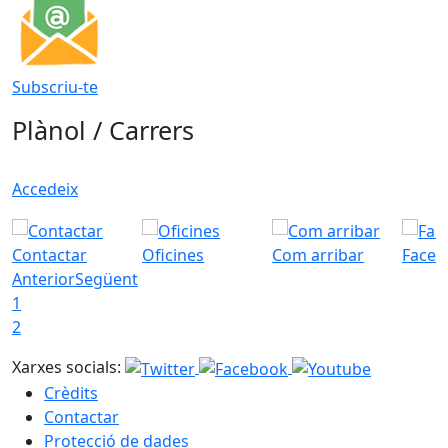
Subscriu-te
Plànol / Carrers
Accedeix
Contactar
Oficines
Com arribar
Faceb
Anterior
Següent
1
2
Xarxes socials:
Crèdits
Contactar
Protecció de dades