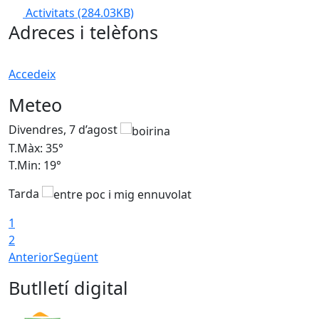
Activitats
(284.03KB)
Adreces i telèfons
Accedeix
Meteo
Divendres, 7 d’agost
D
T.Màx: 35°
T
T.Min: 19°
T
Tarda
T
1
2
Anterior
Següent
Butlletí digital