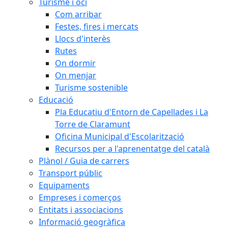
Turisme i oci
Com arribar
Festes, fires i mercats
Llocs d'interès
Rutes
On dormir
On menjar
Turisme sostenible
Educació
Pla Educatiu d'Entorn de Capellades i La
Torre de Claramunt
Oficina Municipal d'Escolarització
Recursos per a l'aprenentatge del català
Plànol / Guia de carrers
Transport públic
Equipaments
Empreses i comerços
Entitats i associacions
Informació geogràfica