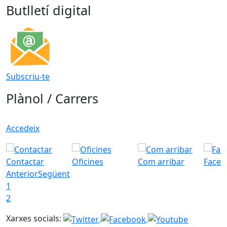
Butlletí digital
Subscriu-te
Plànol / Carrers
Accedeix
Contactar
Oficines
Com arribar
Faceb
Anterior
Següent
1
2
Xarxes socials: