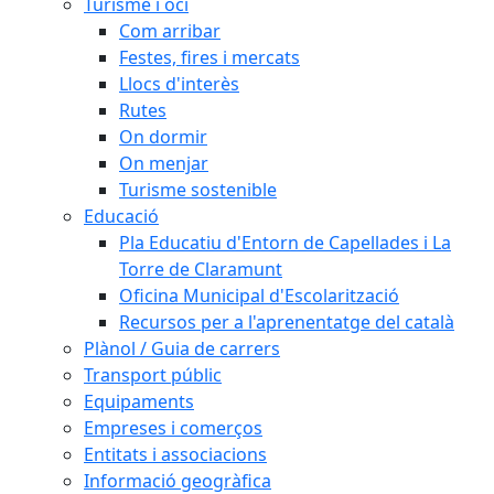
Turisme i oci
Com arribar
Festes, fires i mercats
Llocs d'interès
Rutes
On dormir
On menjar
Turisme sostenible
Educació
Pla Educatiu d'Entorn de Capellades i La
Torre de Claramunt
Oficina Municipal d'Escolarització
Recursos per a l'aprenentatge del català
Plànol / Guia de carrers
Transport públic
Equipaments
Empreses i comerços
Entitats i associacions
Informació geogràfica