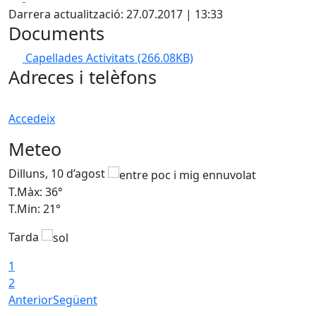
Darrera actualització: 27.07.2017 | 13:33
Documents
Capellades Activitats
(266.08KB)
Adreces i telèfons
Accedeix
Meteo
Dilluns, 10 d’agost
D
T.Màx: 36°
T
T.Min: 21°
T
Tarda
T
1
2
Anterior
Següent