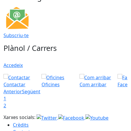
Subscriu-te
Plànol / Carrers
Accedeix
Contactar
Oficines
Com arribar
Faceb
Anterior
Següent
1
2
Xarxes socials:
Crèdits