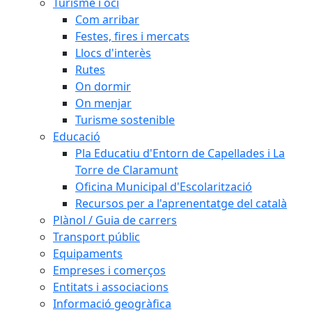
Turisme i oci
Com arribar
Festes, fires i mercats
Llocs d'interès
Rutes
On dormir
On menjar
Turisme sostenible
Educació
Pla Educatiu d'Entorn de Capellades i La
Torre de Claramunt
Oficina Municipal d'Escolarització
Recursos per a l'aprenentatge del català
Plànol / Guia de carrers
Transport públic
Equipaments
Empreses i comerços
Entitats i associacions
Informació geogràfica