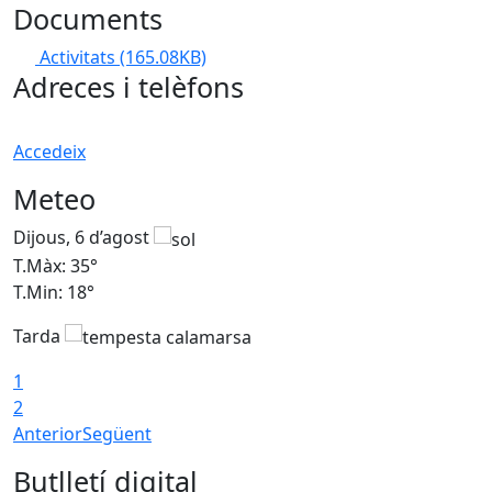
Documents
Activitats
(165.08KB)
Adreces i telèfons
Accedeix
Meteo
Dijous, 6 d’agost
D
T.Màx: 35°
T
T.Min: 18°
T
Tarda
T
1
2
Anterior
Següent
Butlletí digital