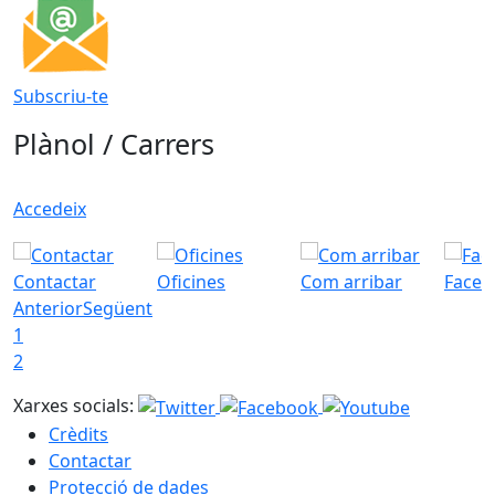
Subscriu-te
Plànol / Carrers
Accedeix
Contactar
Oficines
Com arribar
Faceb
Anterior
Següent
1
2
Xarxes socials:
Crèdits
Contactar
Protecció de dades