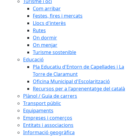
Turisme i oci
Com arribar
Festes, fires i mercats
Llocs d'interès
Rutes
On dormir
On menjar
Turisme sostenible
Educació
Pla Educatiu d'Entorn de Capellades i La
Torre de Claramunt
Oficina Municipal d'Escolarització
Recursos per a l'aprenentatge del català
Plànol / Guia de carrers
Transport públic
Equipaments
Empreses i comerços
Entitats i associacions
Informació geogràfica