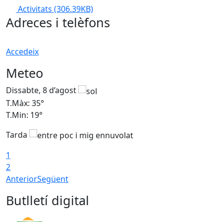
Activitats
(306.39KB)
Adreces i telèfons
Accedeix
Meteo
Dissabte, 8 d’agost
D
T.Màx: 35°
T
T.Min: 19°
T
Tarda
1
2
Anterior
Següent
Butlletí digital