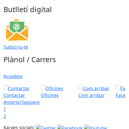
Butlletí digital
Subscriu-te
Plànol / Carrers
Accedeix
Contactar
Oficines
Com arribar
Faceb
Anterior
Següent
1
2
Xarxes socials: