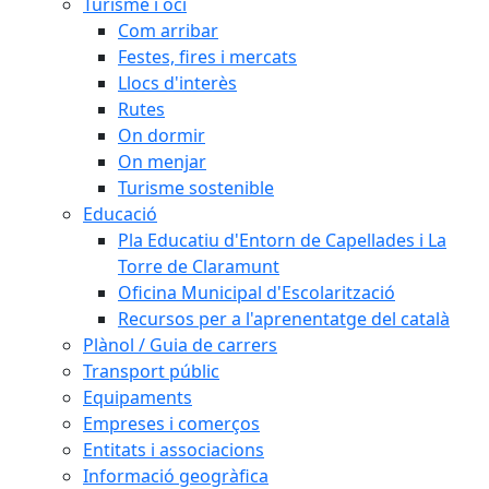
Turisme i oci
Com arribar
Festes, fires i mercats
Llocs d'interès
Rutes
On dormir
On menjar
Turisme sostenible
Educació
Pla Educatiu d'Entorn de Capellades i La
Torre de Claramunt
Oficina Municipal d'Escolarització
Recursos per a l'aprenentatge del català
Plànol / Guia de carrers
Transport públic
Equipaments
Empreses i comerços
Entitats i associacions
Informació geogràfica