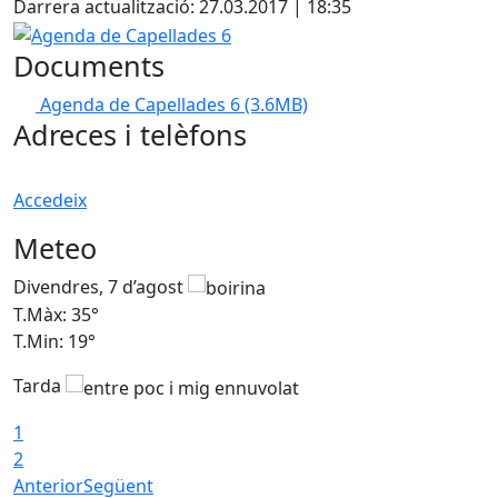
Darrera actualització: 27.03.2017 | 18:35
Agenda de Capellades 6
Documents
Agenda de Capellades 6
(3.6MB)
Adreces i telèfons
Accedeix
Meteo
Divendres, 7 d’agost
D
T.Màx: 35°
T
T.Min: 19°
T
Tarda
T
1
2
Anterior
Següent