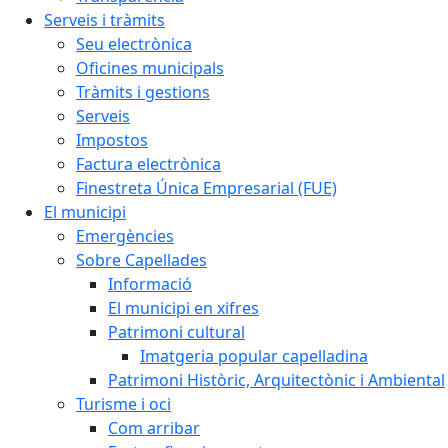
Serveis i tràmits
Seu electrònica
Oficines municipals
Tràmits i gestions
Serveis
Impostos
Factura electrònica
Finestreta Única Empresarial (FUE)
El municipi
Emergències
Sobre Capellades
Informació
El municipi en xifres
Patrimoni cultural
Imatgeria popular capelladina
Patrimoni Històric, Arquitectònic i Ambiental
Turisme i oci
Com arribar