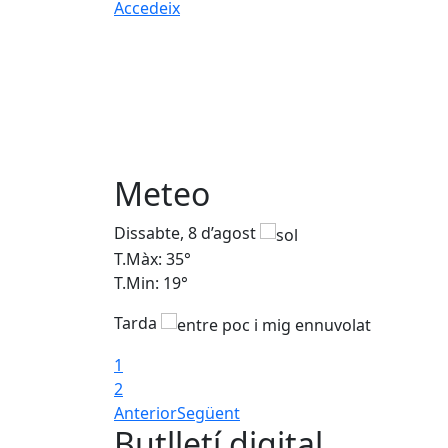
Accedeix
Meteo
Dissabte, 8 d’agost
T.Màx: 35°
T.Min: 19°
Tarda
1
2
Anterior
Següent
Butlletí digital