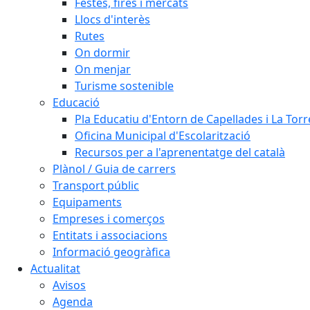
Festes, fires i mercats
Llocs d'interès
Rutes
On dormir
On menjar
Turisme sostenible
Educació
Pla Educatiu d'Entorn de Capellades i La Tor
Oficina Municipal d'Escolarització
Recursos per a l'aprenentatge del català
Plànol / Guia de carrers
Transport públic
Equipaments
Empreses i comerços
Entitats i associacions
Informació geogràfica
Actualitat
Avisos
Agenda