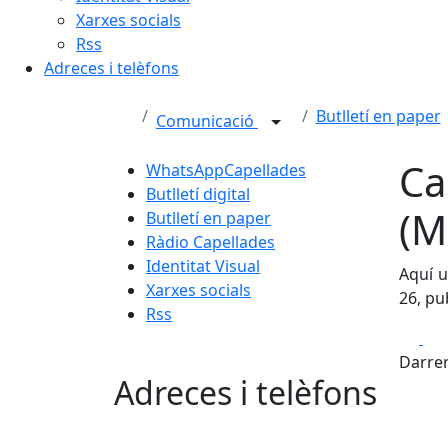
Xarxes socials
Rss
Adreces i telèfons
Butlletí en paper
Comunicació
Ca
WhatsAppCapellades
Butlletí digital
(M
Butlletí en paper
Ràdio Capellades
Identitat Visual
Aquí u
Xarxes socials
26, pu
Rss
Fa
Darrer
Adreces i telèfons