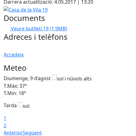
Darrera actualització: 4.05.2017 | 13:20
Casa de la Vila 19
Documents
Veure butlletí 19
(1.9MB)
Adreces i telèfons
Accedeix
Meteo
Diumenge, 9 d’agost
D
T.Màx: 37°
T
T.Min: 18°
T
Tarda
T
1
2
Anterior
Següent