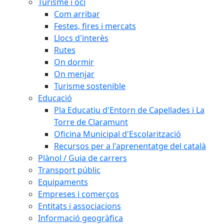
Turisme i oci
Com arribar
Festes, fires i mercats
Llocs d'interès
Rutes
On dormir
On menjar
Turisme sostenible
Educació
Pla Educatiu d'Entorn de Capellades i La
Torre de Claramunt
Oficina Municipal d'Escolarització
Recursos per a l'aprenentatge del català
Plànol / Guia de carrers
Transport públic
Equipaments
Empreses i comerços
Entitats i associacions
Informació geogràfica