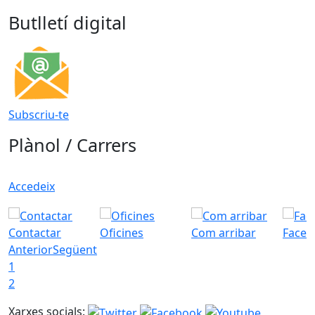
Butlletí digital
Subscriu-te
Plànol / Carrers
Accedeix
Contactar
Oficines
Com arribar
Faceb
Anterior
Següent
1
2
Xarxes socials: