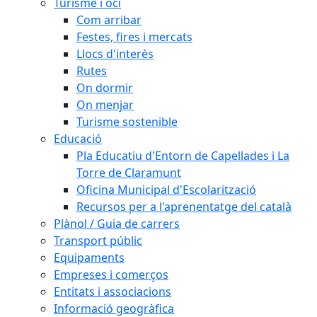
Turisme i oci
Com arribar
Festes, fires i mercats
Llocs d'interès
Rutes
On dormir
On menjar
Turisme sostenible
Educació
Pla Educatiu d'Entorn de Capellades i La
Torre de Claramunt
Oficina Municipal d'Escolarització
Recursos per a l'aprenentatge del català
Plànol / Guia de carrers
Transport públic
Equipaments
Empreses i comerços
Entitats i associacions
Informació geogràfica