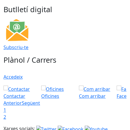
Butlletí digital
Subscriu-te
Plànol / Carrers
Accedeix
Contactar
Oficines
Com arribar
Faceb
Anterior
Següent
1
2
Xarxes socials: