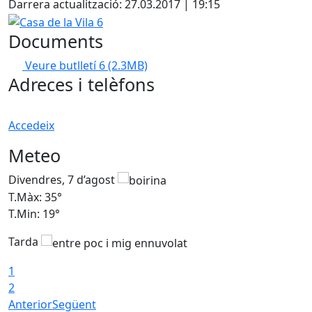
Darrera actualització: 27.03.2017 | 19:15
Casa de la Vila 6
Documents
Veure butlletí 6
(2.3MB)
Adreces i telèfons
Accedeix
Meteo
Divendres, 7 d’agost
D
T.Màx: 35°
T
T.Min: 19°
T
Tarda
T
1
2
Anterior
Següent