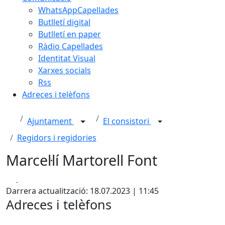
WhatsAppCapellades
Butlletí digital
Butlletí en paper
Ràdio Capellades
Identitat Visual
Xarxes socials
Rss
Adreces i telèfons
Ajuntament
El consistori
Regidors i regidories
Marcel·lí Martorell Font
Facebook
X
Darrera actualització: 18.07.2023 | 11:45
Adreces i telèfons