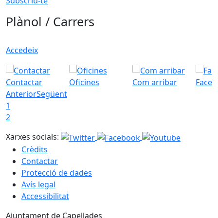
Subscriu-te
Plànol / Carrers
Accedeix
Contactar
Oficines
Com arribar
Faceb
Anterior
Següent
1
2
Xarxes socials:
Crèdits
Contactar
Protecció de dades
Avís legal
Accessibilitat
Ajuntament de Capellades