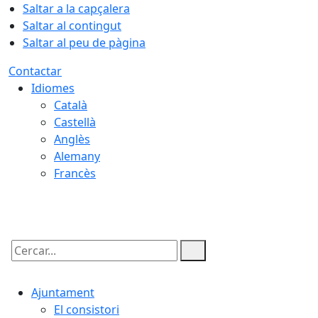
Saltar a la capçalera
Saltar al contingut
Saltar al peu de pàgina
Contactar
Idiomes
Català
Castellà
Anglès
Alemany
Francès
07.08.2026 | 11:28
Cercar:
Ajuntament
El consistori