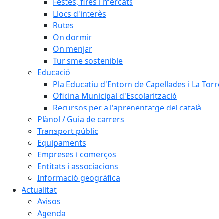
Festes, fires i mercats
Llocs d'interès
Rutes
On dormir
On menjar
Turisme sostenible
Educació
Pla Educatiu d'Entorn de Capellades i La Tor
Oficina Municipal d'Escolarització
Recursos per a l'aprenentatge del català
Plànol / Guia de carrers
Transport públic
Equipaments
Empreses i comerços
Entitats i associacions
Informació geogràfica
Actualitat
Avisos
Agenda