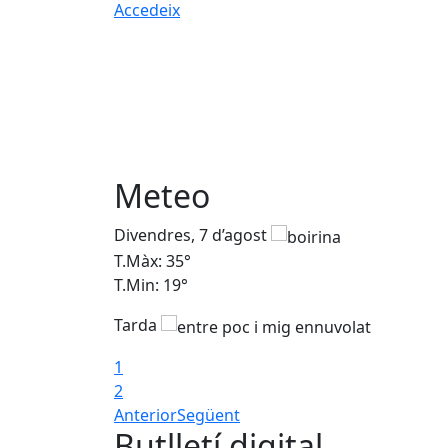
Accedeix
Meteo
Divendres, 7 d’agost
T.Màx: 35°
T.Min: 19°
Tarda
1
2
Anterior
Següent
Butlletí digital