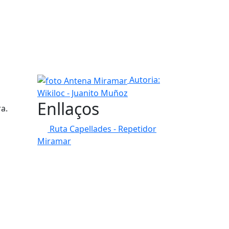
foto Antena Miramar
Autoria:
Wikiloc - Juanito Muñoz
Enllaços
ra.
Ruta Capellades - Repetidor
Miramar