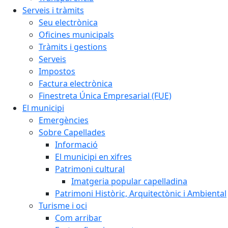
Serveis i tràmits
Seu electrònica
Oficines municipals
Tràmits i gestions
Serveis
Impostos
Factura electrònica
Finestreta Única Empresarial (FUE)
El municipi
Emergències
Sobre Capellades
Informació
El municipi en xifres
Patrimoni cultural
Imatgeria popular capelladina
Patrimoni Històric, Arquitectònic i Ambiental
Turisme i oci
Com arribar