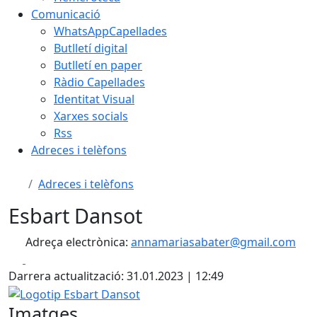
Comunicació
WhatsAppCapellades
Butlletí digital
Butlletí en paper
Ràdio Capellades
Identitat Visual
Xarxes socials
Rss
Adreces i telèfons
Adreces i telèfons
Esbart Dansot
Adreça electrònica:
annamariasabater@gmail.com
Facebook
X
Darrera actualització: 31.01.2023 | 12:49
Logotip Esbart Dansot
Imatges