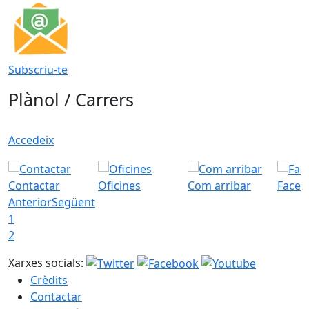
Subscriu-te
Plànol / Carrers
Accedeix
Contactar
Oficines
Com arribar
Faceb
Anterior
Següent
1
2
Xarxes socials:
Crèdits
Contactar