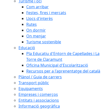
Turisme i oci
Com arribar
Festes, fires i mercats
Llocs d'interès
Rutes
On dormir
On menjar
Turisme sostenible
Educació
Pla Educatiu d'Entorn de Capellades i La
Torre de Claramunt
Oficina Municipal d'Escolarització
Recursos per a l'aprenentatge del català
Plànol / Guia de carrers
Transport públic
Equipaments
Empreses i comerços
Entitats i associacions
Informació geogràfica