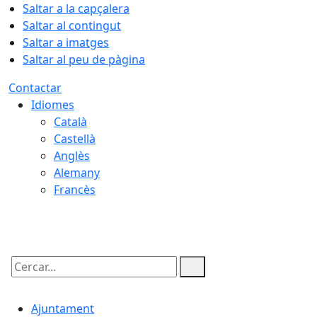
Saltar a la capçalera
Saltar al contingut
Saltar a imatges
Saltar al peu de pàgina
Contactar
Idiomes
Català
Castellà
Anglès
Alemany
Francès
06.08.2026 | 22:00
Cercar:
Ajuntament