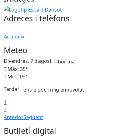
Logotip Esbart Dansot
Adreces i telèfons
Accedeix
Meteo
Divendres, 7 d’agost
D
T.Màx: 35°
T
T.Min: 19°
T
Tarda
T
1
2
Anterior
Següent
Butlletí digital