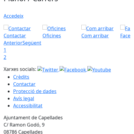
Accedeix
Contactar
Oficines
Com arribar
Faceb
Anterior
Següent
1
2
Xarxes socials:
Crèdits
Contactar
Protecció de dades
Avís legal
Accessibilitat
Ajuntament de Capellades
C/ Ramon Godó, 9
08786 Capellades