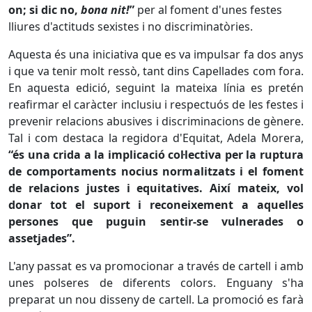
on; si dic no,
bona nit!
”
per al foment d'unes festes
lliures d'actituds sexistes i no discriminatòries.
Aquesta és una iniciativa que es va impulsar fa dos anys
i que va tenir molt ressò, tant dins Capellades com fora.
En aquesta edició, seguint la mateixa línia es pretén
reafirmar el caràcter inclusiu i respectuós de les festes i
prevenir relacions abusives i discriminacions de gènere.
Tal i com destaca la regidora d'Equitat, Adela Morera,
“és una crida a la implicació col·lectiva per la ruptura
de comportaments nocius normalitzats i el foment
de relacions justes i equitatives. Així mateix, vol
donar tot el suport i reconeixement a aquelles
persones que puguin sentir-se vulnerades o
assetjades”.
L'any passat es va promocionar a través de cartell i amb
unes polseres de diferents colors. Enguany s'ha
preparat un nou disseny de cartell. La promoció es farà