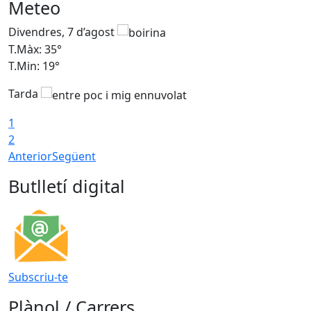
Meteo
Divendres, 7 d’agost
D
T.Màx: 35°
T
T.Min: 19°
T
Tarda
T
1
2
Anterior
Següent
Butlletí digital
Subscriu-te
Plànol / Carrers