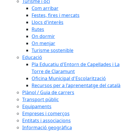
Turisme i oci
Com arribar
Festes, fires i mercats
Llocs d'interès
Rutes
On dormir
On menjar
Turisme sostenible
Educació
Pla Educatiu d'Entorn de Capellades i La
Torre de Claramunt
Oficina Municipal d'Escolarització
Recursos per a l'aprenentatge del català
Plànol / Guia de carrers
Transport públic
Equipaments
Empreses i comerços
Entitats i associacions
Informació geogràfica