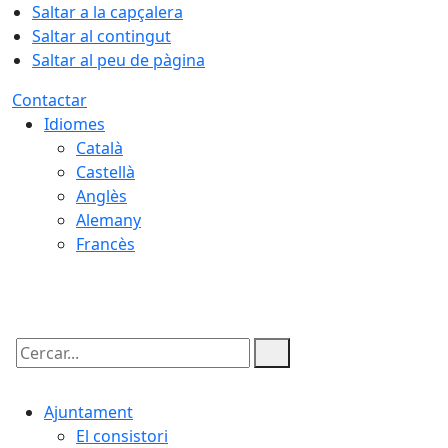
Saltar a la capçalera
Saltar al contingut
Saltar al peu de pàgina
Contactar
Idiomes
Català
Castellà
Anglès
Alemany
Francès
06.08.2026 | 21:38
Cercar:
Ajuntament
El consistori