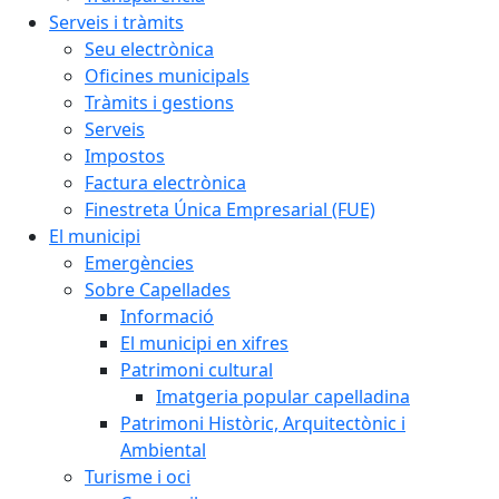
Serveis i tràmits
Seu electrònica
Oficines municipals
Tràmits i gestions
Serveis
Impostos
Factura electrònica
Finestreta Única Empresarial (FUE)
El municipi
Emergències
Sobre Capellades
Informació
El municipi en xifres
Patrimoni cultural
Imatgeria popular capelladina
Patrimoni Històric, Arquitectònic i
Ambiental
Turisme i oci