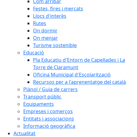
Com arribar
Festes, fires i mercats
Llocs d'interès
Rutes
On dormir
On menjar
Turisme sostenible
Educació
Pla Educatiu d'Entorn de Capellades i La
Torre de Claramunt
Oficina Municipal d'Escolarització
Recursos per a l'aprenentatge del català
Plànol / Guia de carrers
Transport públic
Equipaments
Empreses i comerços
Entitats i associacions
Informació geogràfica
Actualitat