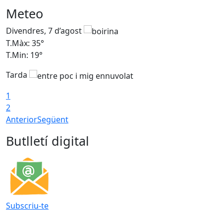
Meteo
Divendres, 7 d’agost
D
T.Màx: 35°
T
T.Min: 19°
T
Tarda
T
1
2
Anterior
Següent
Butlletí digital
Subscriu-te