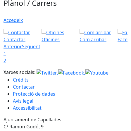
Plànol / Carrers
Accedeix
Contactar
Oficines
Com arribar
Faceb
Anterior
Següent
1
2
Xarxes socials:
Crèdits
Contactar
Protecció de dades
Avís legal
Accessibilitat
Ajuntament de Capellades
C/ Ramon Godó, 9