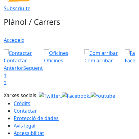
Subscriu-te
Plànol / Carrers
Accedeix
Contactar
Oficines
Com arribar
Faceb
Anterior
Següent
1
2
Xarxes socials:
Crèdits
Contactar
Protecció de dades
Avís legal
Accessibilitat