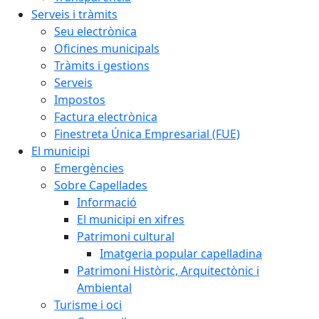
Serveis i tràmits
Seu electrònica
Oficines municipals
Tràmits i gestions
Serveis
Impostos
Factura electrònica
Finestreta Única Empresarial (FUE)
El municipi
Emergències
Sobre Capellades
Informació
El municipi en xifres
Patrimoni cultural
Imatgeria popular capelladina
Patrimoni Històric, Arquitectònic i
Ambiental
Turisme i oci