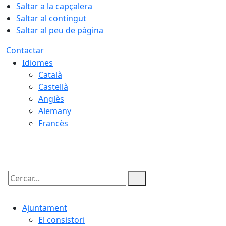
Saltar a la capçalera
Saltar al contingut
Saltar al peu de pàgina
Contactar
Idiomes
Català
Castellà
Anglès
Alemany
Francès
08.08.2026 | 07:10
Cercar:
Ajuntament
El consistori