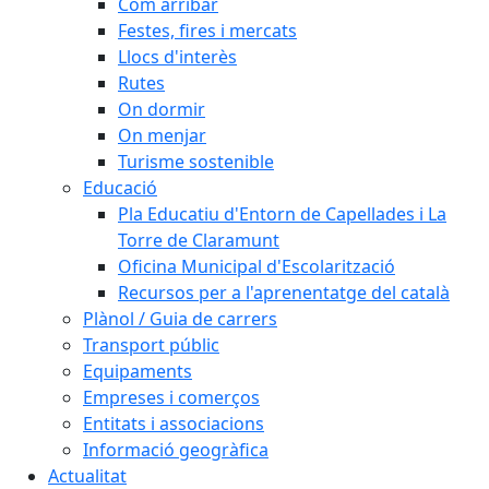
Com arribar
Festes, fires i mercats
Llocs d'interès
Rutes
On dormir
On menjar
Turisme sostenible
Educació
Pla Educatiu d'Entorn de Capellades i La
Torre de Claramunt
Oficina Municipal d'Escolarització
Recursos per a l'aprenentatge del català
Plànol / Guia de carrers
Transport públic
Equipaments
Empreses i comerços
Entitats i associacions
Informació geogràfica
Actualitat