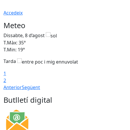
Accedeix
Meteo
Dissabte, 8 d’agost
D
T.Màx: 35°
T
T.Min: 19°
T
Tarda
1
2
Anterior
Següent
Butlletí digital