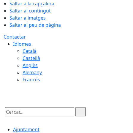
Saltar a la capçalera
Saltar al contingut
Saltar a imatges
Saltar al peu de pàgina
Contactar
Idiomes
Català
Castellà
Anglès
Alemany
Francès
07.08.2026 | 21:24
Cercar:
Ajuntament