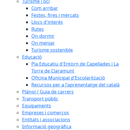
Turisme i oci
Com arribar
Festes, fires i mercats
Llocs d'interès
Rutes
On dormir
On menjar
Turisme sostenible
Educació
Pla Educatiu d'Entorn de Capellades i La
Torre de Claramunt
Oficina Municipal d'Escolarització
Recursos per a l'aprenentatge del català
Plànol / Guia de carrers
Transport públic
Equipaments
Empreses i comerços
Entitats i associacions
Informació geogràfica