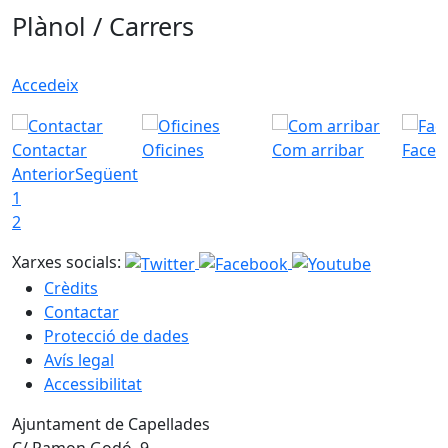
Plànol / Carrers
Accedeix
Contactar
Oficines
Com arribar
Faceb
Anterior
Següent
1
2
Xarxes socials:
Crèdits
Contactar
Protecció de dades
Avís legal
Accessibilitat
Ajuntament de Capellades