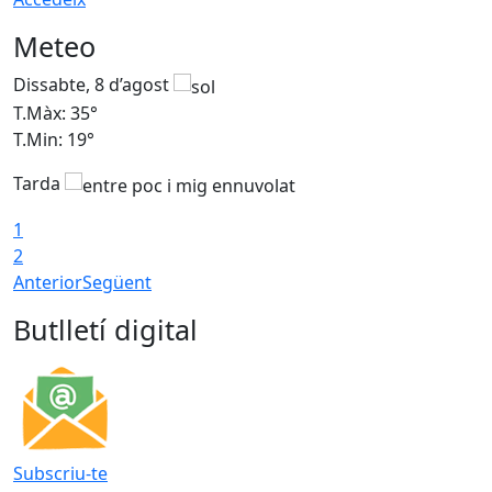
Meteo
Dissabte, 8 d’agost
D
T.Màx: 35°
T
T.Min: 19°
T
Tarda
1
2
Anterior
Següent
Butlletí digital
Subscriu-te