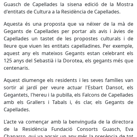
Guasch de Capellades la sisena edició de la Mostra
d'entitats de Cultura a la Residència de Capellades.
Aquesta és una proposta que va néixer de la mà de
Gegants de Capellades per portar als avis i àvies de
Capellades un tastet de les propostes culturals i de
lleure que viuen les entitats capelladines. Per exemple,
aquest any els mateixos Gegants estan celebrant els
125 anys del Sebastià i la Dorotea, els gegants més que
centenaris.
Aquest diumenge els residents i les seves famílies van
sortir al jardí per veure actuar l'Esbart Dansot, els
Gegantets, l'hereu i la pubilla, els Falcons de Capellades
amb els Grallers i Tabals i, és clar, els Gegants de
Capellades.
L'acte va començar amb la benvinguda de la directora
de la Residència Fundació Consorts Guasch, Eva
Chaparro, qui va agrair un any més la presència de tot