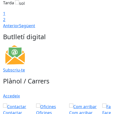
Tarda
T
1
2
Anterior
Següent
Butlletí digital
Subscriu-te
Plànol / Carrers
Accedeix
Contactar
Oficines
Com arribar
Faceb