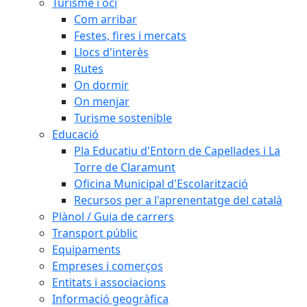
Turisme i oci
Com arribar
Festes, fires i mercats
Llocs d'interès
Rutes
On dormir
On menjar
Turisme sostenible
Educació
Pla Educatiu d'Entorn de Capellades i La
Torre de Claramunt
Oficina Municipal d'Escolarització
Recursos per a l'aprenentatge del català
Plànol / Guia de carrers
Transport públic
Equipaments
Empreses i comerços
Entitats i associacions
Informació geogràfica