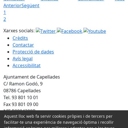
Anterior
Següent
1
2
Xarxes socials:
Crèdits
Contactar
Protecció de dades
Avís legal
Accessibilitat
Ajuntament de Capellades
C/ Ramon Godó, 9
08786 Capellades
Tel. 93 801 10 01
Fax 93 801 09 00
NIF P0804300B
Aquest lloc web fa servir cookies pròpies i de tercers per
Amb la col·laboració de:
facilitar-te una experiència de navegació òptima i recollir