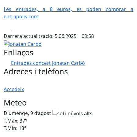
Les entrades, a 8 euros, es poden comprar a
entrapolis.com
Facebook
X
Darrera actualització: 5.06.2025 | 09:58
Jonatan Carbó
Enllaços
Entrades concert Jonatan Carbó
Adreces i telèfons
Accedeix
Meteo
Diumenge, 9 d’agost
D
T.Màx: 37°
T
T.Min: 18°
T