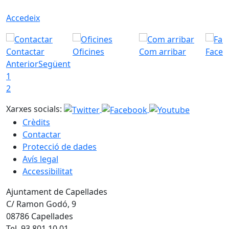
Accedeix
Contactar
Oficines
Com arribar
Faceb
Anterior
Següent
1
2
Xarxes socials:
Crèdits
Contactar
Protecció de dades
Avís legal
Accessibilitat
Ajuntament de Capellades
C/ Ramon Godó, 9
08786 Capellades
Tel. 93 801 10 01