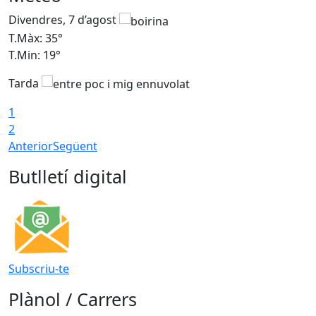
Divendres, 7 d’agost
D
T.Màx: 35°
T
T.Min: 19°
T
Tarda
T
1
2
Anterior
Següent
Butlletí digital
Subscriu-te
Plànol / Carrers