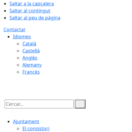
Saltar a la capçalera
Saltar al contingut
Saltar al peu de pàgina
Contactar
Idiomes
Català
Castellà
Anglès
Alemany
Francès
07.08.2026 | 07:28
Cercar:
Ajuntament
El consistori