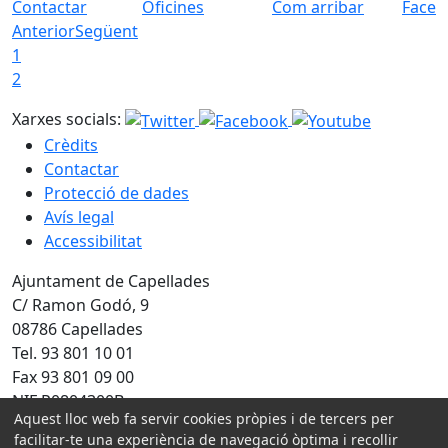
Contactar
Oficines
Com arribar
Faceb
Anterior
Següent
1
2
Xarxes socials:
Crèdits
Contactar
Protecció de dades
Avís legal
Accessibilitat
Ajuntament de Capellades
C/ Ramon Godó, 9
08786 Capellades
Tel. 93 801 10 01
Fax 93 801 09 00
NIF P0804300B
Aquest lloc web fa servir cookies pròpies i de tercers per
Amb la col·laboració de:
facilitar-te una experiència de navegació òptima i recollir