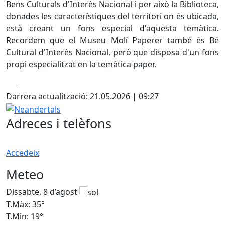
Bens Culturals d'Interès Nacional i per això la Biblioteca,
donades les característiques del territori on és ubicada,
està creant un fons especial d'aquesta temàtica.
Recordem que el Museu Molí Paperer també és Bé
Cultural d'Interès Nacional, però que disposa d'un fons
propi especialitzat en la temàtica paper.
Facebook
X
Darrera actualització: 21.05.2026 | 09:27
Neandertals
Adreces i telèfons
Accedeix
Meteo
Dissabte, 8 d’agost
D
T.Màx: 35°
T
T.Min: 19°
T