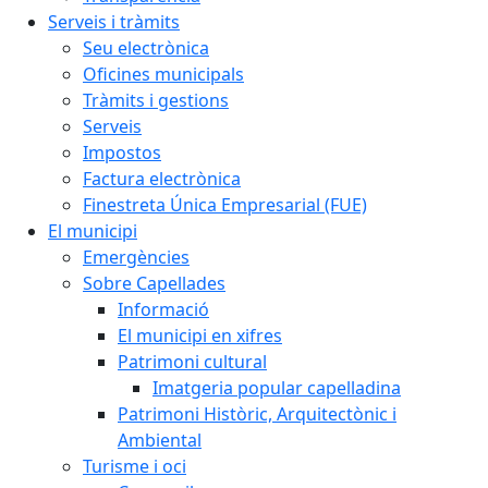
Serveis i tràmits
Seu electrònica
Oficines municipals
Tràmits i gestions
Serveis
Impostos
Factura electrònica
Finestreta Única Empresarial (FUE)
El municipi
Emergències
Sobre Capellades
Informació
El municipi en xifres
Patrimoni cultural
Imatgeria popular capelladina
Patrimoni Històric, Arquitectònic i
Ambiental
Turisme i oci