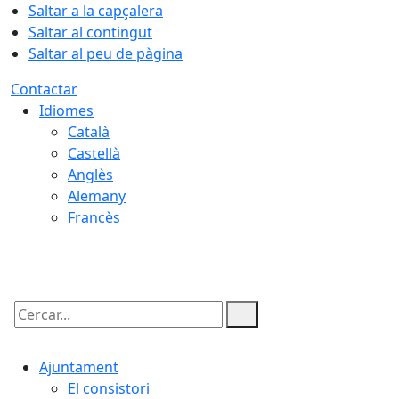
Saltar a la capçalera
Saltar al contingut
Saltar al peu de pàgina
Contactar
Idiomes
Català
Castellà
Anglès
Alemany
Francès
07.08.2026 | 15:12
Cercar:
Ajuntament
El consistori