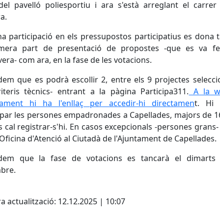
del pavelló poliesportiu i ara s'està arreglant el carrer
a.
a participació en els pressupostos participatius es dona 
imera part de presentació de propostes -que es va fe
era- com ara, en la fase de les votacions.
em que es podrà escollir 2, entre els 9 projectes selecci
iteris tècnics- entrant a la pàgina Participa311.
A la w
ntament hi ha l'enllaç per accedir-hi directamen
t. Hi
ipar les persones empadronades a Capellades, majors de 1
cal registrar-s'hi. En casos excepcionals -persones grans-
l'Oficina d'Atenció al Ciutadà de l'Ajuntament de Capellades.
dem que la fase de votacions es tancarà el dimarts
bre.
cebook
X
a actualització: 12.12.2025 | 10:07