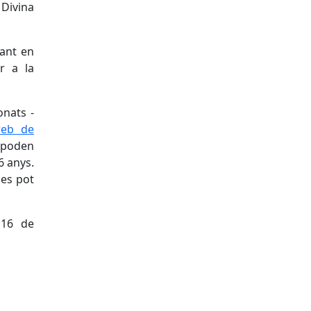
 Divina
tant en
r a la
onats -
eb de
 poden
6 anys.
 es pot
 16 de