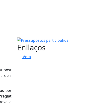
Pressupostos participatius
Enllaços
Vota
supost
t dels
ros per
rreglat
nova la