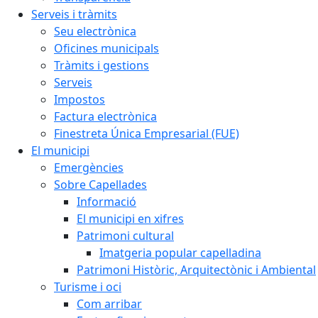
Serveis i tràmits
Seu electrònica
Oficines municipals
Tràmits i gestions
Serveis
Impostos
Factura electrònica
Finestreta Única Empresarial (FUE)
El municipi
Emergències
Sobre Capellades
Informació
El municipi en xifres
Patrimoni cultural
Imatgeria popular capelladina
Patrimoni Històric, Arquitectònic i Ambiental
Turisme i oci
Com arribar