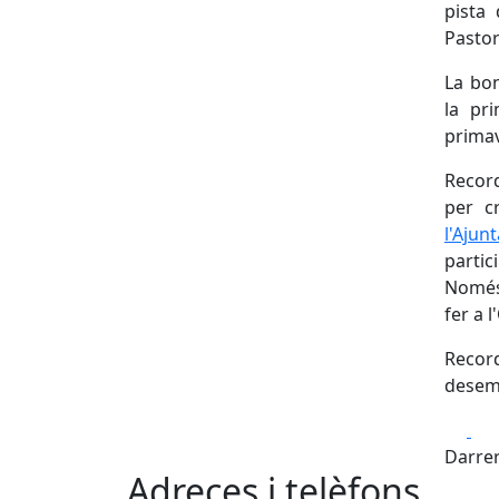
pista 
Pastor
La bon
la pr
primav
Record
per cr
l'Aju
partic
Només 
fer a 
Recor
desem
Fa
Darrer
Adreces i telèfons