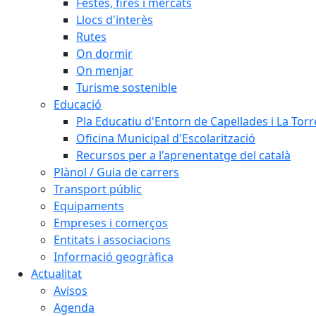
Festes, fires i mercats
Llocs d'interès
Rutes
On dormir
On menjar
Turisme sostenible
Educació
Pla Educatiu d'Entorn de Capellades i La Tor
Oficina Municipal d'Escolarització
Recursos per a l'aprenentatge del català
Plànol / Guia de carrers
Transport públic
Equipaments
Empreses i comerços
Entitats i associacions
Informació geogràfica
Actualitat
Avisos
Agenda