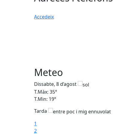
Accedeix
Meteo
Dissabte, 8 d’agost
T.Màx: 35°
T.Min: 19°
Tarda
1
2