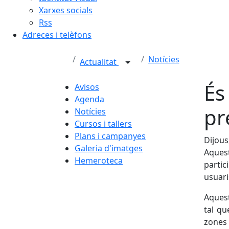
Xarxes socials
Rss
Adreces i telèfons
Notícies
Actualitat
És
Avisos
Agenda
pr
Notícies
Cursos i tallers
Plans i campanyes
Dijous
Galeria d'imatges
Aques
Hemeroteca
parti
usuari
Aquest
tal qu
zones 