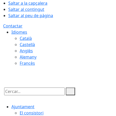
Saltar a la capçalera
Saltar al contingut
Saltar al peu de pàgina
Contactar
Idiomes
Català
Castellà
Anglès
Alemany
Francès
06.08.2026 | 20:27
Cercar:
Ajuntament
El consistori