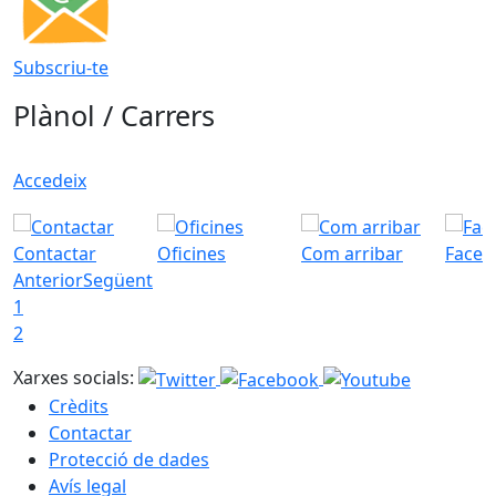
Subscriu-te
Plànol / Carrers
Accedeix
Contactar
Oficines
Com arribar
Faceb
Anterior
Següent
1
2
Xarxes socials:
Crèdits
Contactar
Protecció de dades
Avís legal