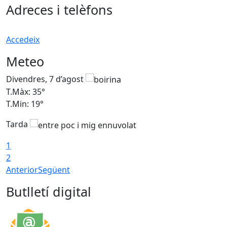
Adreces i telèfons
Accedeix
Meteo
Divendres, 7 d’agost
D
T.Màx: 35°
T
T.Min: 19°
T
Tarda
T
1
2
Anterior
Següent
Butlletí digital