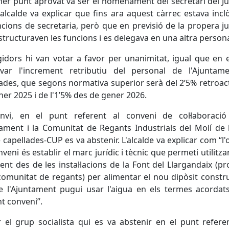
mer punt aprovat va ser el nomenament del secretari del Ju
'alcalde va explicar que fins ara aquest càrrec estava incl
ncions de secretaria, però que en previsió de la propera ju
structuraven les funcions i es delegava en una altra person
gidors hi van votar a favor per unanimitat, igual que en 
ovar l'increment retributiu del personal de l'Ajuntam
ades, que segons normativa superior serà del 2’5% retroac
ner 2025 i de l'1’5% des de gener 2026.
nvi, en el punt referent al conveni de col·laboració
tament i la Comunitat de Regants Industrials del Molí de l
e capellades-CUP es va abstenir. L'alcalde va explicar com “l'
nveni és establir el marc jurídic i tècnic que permeti utilitza
ent des de les instal·lacions de la Font del Llargandaix (pr
comunitat de regants) per alimentar el nou dipòsit constru
e l'Ajuntament pugui usar l'aigua en els termes acordat
t conveni”.
 el grup socialista qui es va abstenir en el punt refere