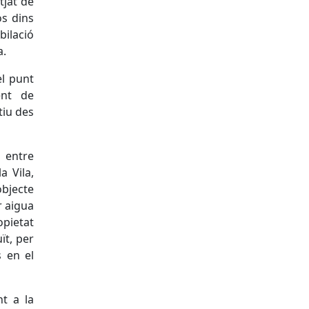
tjat de
òs dins
bilació
a.
el punt
ent de
tiu des
 entre
a Vila,
objecte
r aigua
opietat
ït, per
s en el
nt a la