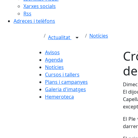
Xarxes socials
Rss
Adreces i telèfons
Notícies
Actualitat
Cr
Avisos
Agenda
de
Notícies
Cursos i tallers
Plans i campanyes
Dimecr
Galeria d'imatges
El dij
Hemeroteca
Capell
except
El Ple
darrer