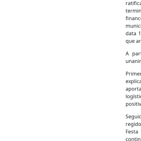
ratifi
termin
finan
munici
data 1
que ar
A par
unanim
Primer
explic
aport
logíst
positi
Segui
regido
Festa
contin