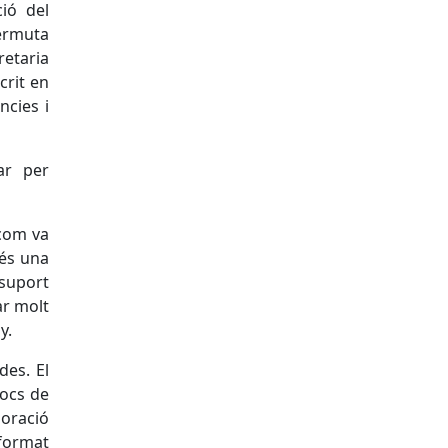
ció del
permuta
etaria
crit en
ncies i
ar per
 com va
més una
suport
ar molt
y.
es. El
focs de
oració
 format