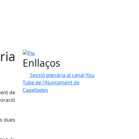
ria
Ple
Enllaços
Sessió plenària al canal You
Tube de l'Ajuntament de
Capellades
ment de
poració
es dues