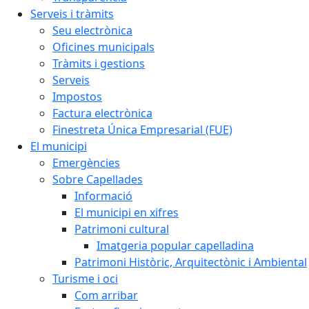
Serveis i tràmits
Seu electrònica
Oficines municipals
Tràmits i gestions
Serveis
Impostos
Factura electrònica
Finestreta Única Empresarial (FUE)
El municipi
Emergències
Sobre Capellades
Informació
El municipi en xifres
Patrimoni cultural
Imatgeria popular capelladina
Patrimoni Històric, Arquitectònic i Ambiental
Turisme i oci
Com arribar