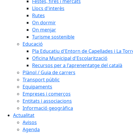
Festes, fires i mercats
Llocs d'interès
Rutes
On dormir
On menjar
Turisme sostenible
Educació
Pla Educatiu d'Entorn de Capellades i La Tor
Oficina Municipal d'Escolarització
Recursos per a l'aprenentatge del català
Plànol / Guia de carrers
Transport públic
Equipaments
Empreses i comerços
Entitats i associacions
Informació geogràfica
Actualitat
Avisos
Agenda