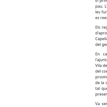
El pri
pau. L
les fu
es ree
Els re
d'apr
Capell
del ge
En ca
l'ajun
Vila d
del co
provin
de la 
tal qu
presen
Va ser