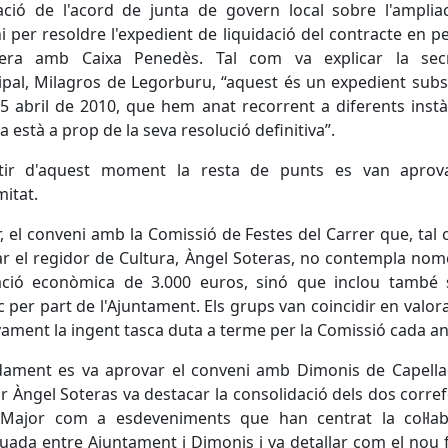
cació de l'acord de junta de govern local sobre l'amplia
i per resoldre l'expedient de liquidació del contracte en 
cera amb Caixa Penedès. Tal com va explicar la secr
pal, Milagros de Legorburu, “aquest és un expedient subs
5 abril de 2010, que hem anat recorrent a diferents instà
a està a prop de la seva resolució definitiva”.
tir d'aquest moment la resta de punts es van aprov
itat.
, el conveni amb la Comissió de Festes del Carrer que, tal
ar el regidor de Cultura, Àngel Soteras, no contempla no
ació econòmica de 3.000 euros, sinó que inclou també 
ic per part de l'Ajuntament. Els grups van coincidir en valor
vament la ingent tasca duta a terme per la Comissió cada an
dament es va aprovar el conveni amb Dimonis de Capellad
r Àngel Soteras va destacar la consolidació dels dos corre
 Major com a esdeveniments que han centrat la col·lab
uada entre Ajuntament i Dimonis i va detallar com el nou