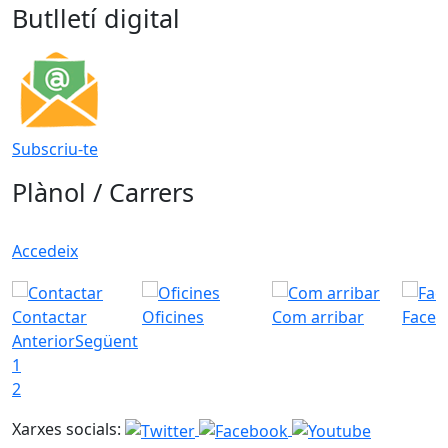
Butlletí digital
Subscriu-te
Plànol / Carrers
Accedeix
Contactar
Oficines
Com arribar
Faceb
Anterior
Següent
1
2
Xarxes socials: