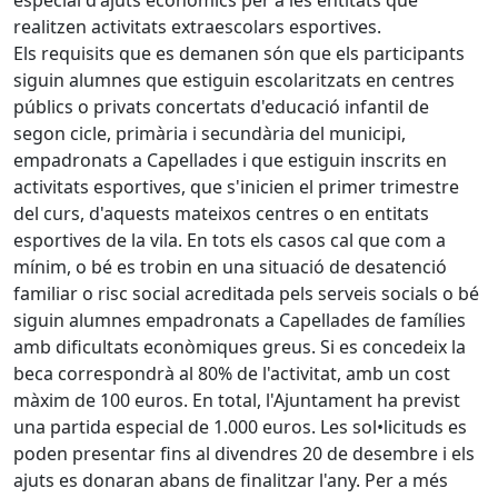
especial d'ajuts econòmics per a les entitats que
realitzen activitats extraescolars esportives.
Els requisits que es demanen són que els participants
siguin alumnes que estiguin escolaritzats en centres
públics o privats concertats d'educació infantil de
segon cicle, primària i secundària del municipi,
empadronats a Capellades i que estiguin inscrits en
activitats esportives, que s'inicien el primer trimestre
del curs, d'aquests mateixos centres o en entitats
esportives de la vila. En tots els casos cal que com a
mínim, o bé es trobin en una situació de desatenció
familiar o risc social acreditada pels serveis socials o bé
siguin alumnes empadronats a Capellades de famílies
amb dificultats econòmiques greus. Si es concedeix la
beca correspondrà al 80% de l'activitat, amb un cost
màxim de 100 euros. En total, l'Ajuntament ha previst
una partida especial de 1.000 euros. Les sol•licituds es
poden presentar fins al divendres 20 de desembre i els
ajuts es donaran abans de finalitzar l'any. Per a més