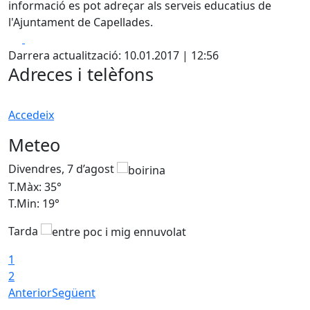
informació es pot adreçar als serveis educatius de
l'Ajuntament de Capellades.
Facebook
X
Darrera actualització: 10.01.2017 | 12:56
Adreces i telèfons
Accedeix
Meteo
Divendres, 7 d’agost
D
T.Màx: 35°
T
T.Min: 19°
T
Tarda
T
1
2
Anterior
Següent