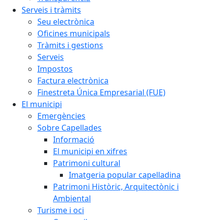
Serveis i tràmits
Seu electrònica
Oficines municipals
Tràmits i gestions
Serveis
Impostos
Factura electrònica
Finestreta Única Empresarial (FUE)
El municipi
Emergències
Sobre Capellades
Informació
El municipi en xifres
Patrimoni cultural
Imatgeria popular capelladina
Patrimoni Històric, Arquitectònic i
Ambiental
Turisme i oci