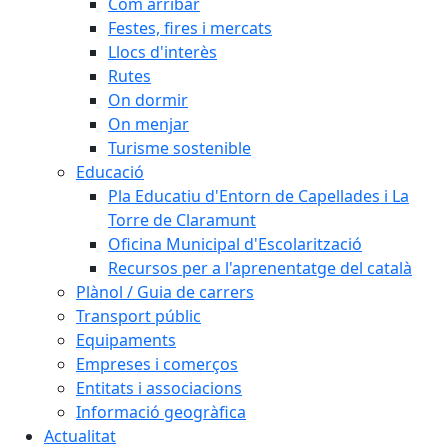
Com arribar
Festes, fires i mercats
Llocs d'interès
Rutes
On dormir
On menjar
Turisme sostenible
Educació
Pla Educatiu d'Entorn de Capellades i La
Torre de Claramunt
Oficina Municipal d'Escolarització
Recursos per a l'aprenentatge del català
Plànol / Guia de carrers
Transport públic
Equipaments
Empreses i comerços
Entitats i associacions
Informació geogràfica
Actualitat