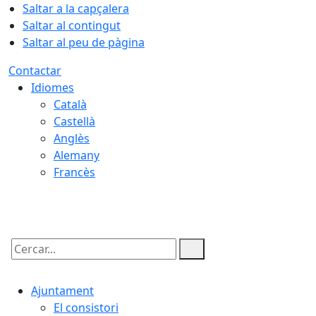
Saltar a la capçalera
Saltar al contingut
Saltar al peu de pàgina
Contactar
Idiomes
Català
Castellà
Anglès
Alemany
Francès
07.08.2026 | 09:40
Cercar:
Ajuntament
El consistori