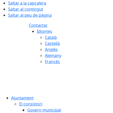
Saltar a la capçalera
Saltar al contingut
Saltar al peu de pàgina
Contactar
Idiomes
Català
Castellà
Anglès
Alemany
Francès
09.08.2026 | 11:45
Ajuntament
El consistori
Govern municipal