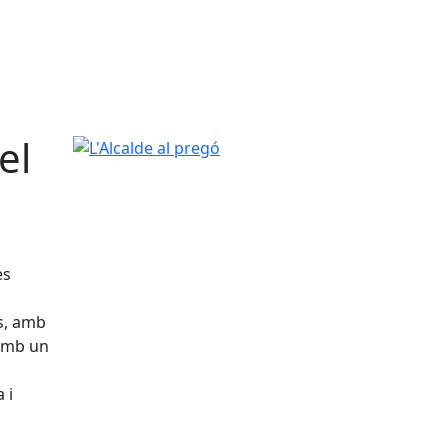
el
L'Alcalde al pregó
es
s, amb
 amb un
 i