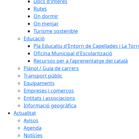
Llocs d'interès
Rutes
On dormir
On menjar
Turisme sostenible
Educació
Pla Educatiu d'Entorn de Capellades i La Tor
Oficina Municipal d'Escolarització
Recursos per a l'aprenentatge del català
Plànol / Guia de carrers
Transport públic
Equipaments
Empreses i comerços
Entitats i associacions
Informació geogràfica
Actualitat
Avisos
Agenda
Notícies