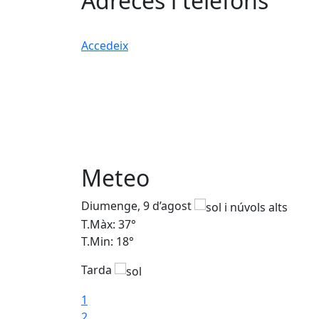
Adreces i telèfons
Accedeix
Meteo
Diumenge, 9 d’agost
T.Màx: 37°
T.Min: 18°
Tarda
1
2