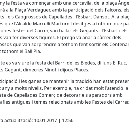
y la festa va començar amb una cercavila, de la plaça Ànge
à a la Plaça Verdaguer, amb la participació dels Falcons, el
s i els Capgrossos de Capellades i l'Esbart Dansot. A la plaç
s que l'Alcalde Marcel·lí Martorell desitges a tothom que p
ones festes del Carrer, van ballar els Gegants i l'Esbart i els
s van fer diverses figures. El pregó va anar a càrrec dels
ssos que van sorprendre a tothom fent sortir els Centenari
t tothom el Ball Pla.
e es va viure la festa del Barri de les Bledes, dilluns El Ruc,
s Gegant, dimecres Ninot i dijous Places.
ticipació i les ganes de mantenir la tradició han estat prese
 any a molts nivells. Per exemple, ha cridat molt l'atenció la
sta de Capellades Comerç de decorar els aparadors amb
afies antigues i temes relacionats amb les Festes del Carrer
cebook
X
a actualització: 10.01.2017 | 12:56