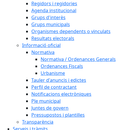
Regidors i regidories
Agenda institucional
Grups d'interès
Grups municipals
Organismes dependents o vinculats
Resultats electorals
Informació oficial
Normativa
Normativa / Ordenances Generals
Ordenances Fiscals
Urbanisme
Tauler d'anuncis i edictes
Perfil de contractant
Notificacions electròniques
Ple municipal
Juntes de govern
Pressupostos i plantilles
Transparència
Serveis i tràmits