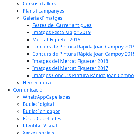
Cursos i tallers
Plans i campanyes
Galeria d'imatges
Festes del Carrer antigues
Imatges Festa Major 2019
Mercat Figueter 2019
Concurs de Pintura Ràpida Joan Campoy 201
Concurs de Pintura Ràpida Joan Campoy 201
Imatges del Mercat Figueter 2018
Imatges del Mercat Figueter 2017
Imatges Concurs Pintura Ràpida Joan Campo
Hemeroteca
Comunicació
WhatsAppCapellades
Butlletí digital
Butlletí en paper
Ràdio Capellades
Identitat Visual
Xarxes socials