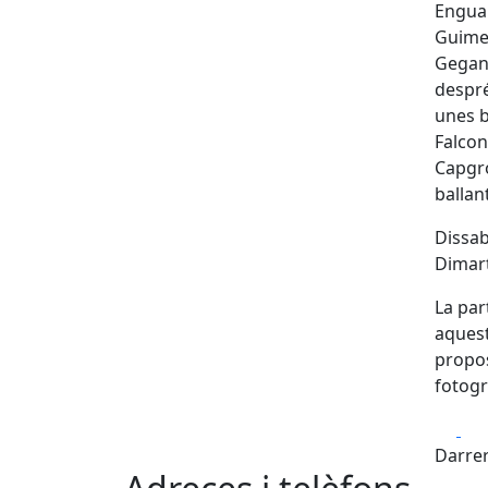
Enguan
Guimer
Gegant
despré
unes b
Falcon
Capgro
ballan
Dissabt
Dimart
La par
aquest
propo
fotogr
Fa
Darrer