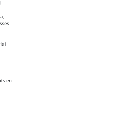
l
s
a,
assés
s i
nts en
.