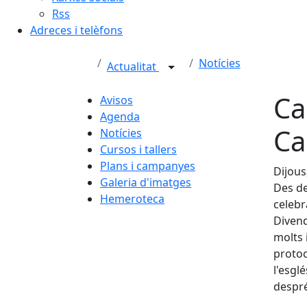
Rss
Adreces i telèfons
Notícies
Actualitat
Ca
Avisos
Agenda
Ca
Notícies
Cursos i tallers
Plans i campanyes
Dijous
Galeria d'imatges
Des de
Hemeroteca
celebr
Divend
molts 
protoc
l'esglé
despré