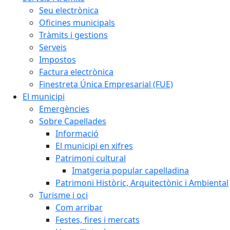
Seu electrònica
Oficines municipals
Tràmits i gestions
Serveis
Impostos
Factura electrònica
Finestreta Única Empresarial (FUE)
El municipi
Emergències
Sobre Capellades
Informació
El municipi en xifres
Patrimoni cultural
Imatgeria popular capelladina
Patrimoni Històric, Arquitectònic i Ambiental
Turisme i oci
Com arribar
Festes, fires i mercats