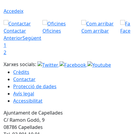
Accedeix
Contactar
Oficines
Com arribar
Faceb
Anterior
Següent
1
2
Xarxes socials:
Crèdits
Contactar
Protecció de dades
Avís legal
Accessibilitat
Ajuntament de Capellades
C/ Ramon Godó, 9
08786 Capellades