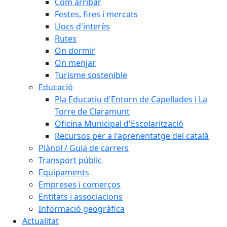
Com arribar
Festes, fires i mercats
Llocs d'interès
Rutes
On dormir
On menjar
Turisme sostenible
Educació
Pla Educatiu d'Entorn de Capellades i La
Torre de Claramunt
Oficina Municipal d'Escolarització
Recursos per a l'aprenentatge del català
Plànol / Guia de carrers
Transport públic
Equipaments
Empreses i comerços
Entitats i associacions
Informació geogràfica
Actualitat