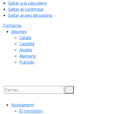
Saltar a la capçalera
Saltar al contingut
Saltar al peu de pàgina
Contactar
Idiomes
Català
Castellà
Anglès
Alemany
Francès
06.08.2026 | 13:59
Cercar:
Ajuntament
El consistori