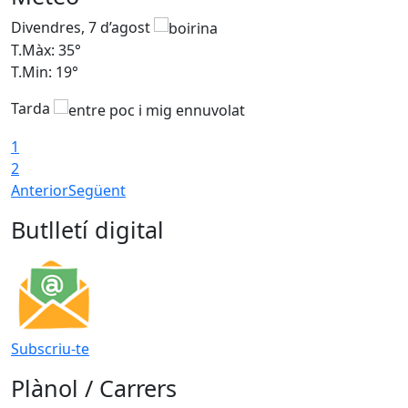
Divendres, 7 d’agost
D
T.Màx: 35°
T
T.Min: 19°
T
Tarda
T
1
2
Anterior
Següent
Butlletí digital
Subscriu-te
Plànol / Carrers