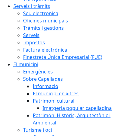
Serveis i tràmits
Seu electrònica
Oficines municipals
Tràmits i gestions
Serveis
Impostos
Factura electrònica
Finestreta Única Empresarial (FUE)
El municipi
Emergències
Sobre Capellades
Informació
El municipi en xifres
Patrimoni cultural
Imatgeria popular capelladina
Patrimoni Històric, Arquitectònic i
Ambiental
Turisme i oci