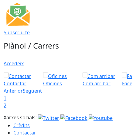
Subscriu-te
Plànol / Carrers
Accedeix
Contactar
Oficines
Com arribar
Faceb
Anterior
Següent
1
2
Xarxes socials:
Crèdits
Contactar