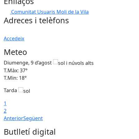
Enllaços
Comunitat Usuaris Moli de la Vila
Adreces i telèfons
Accedeix
Meteo
Diumenge, 9 d’agost
D
T.Màx: 37°
T
T.Min: 18°
T
Tarda
T
1
2
Anterior
Següent
Butlletí digital