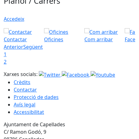
Plànol / Carrers
Accedeix
Contactar
Oficines
Com arribar
Faceb
Anterior
Següent
1
2
Xarxes socials:
Crèdits
Contactar
Protecció de dades
Avís legal
Accessibilitat
Ajuntament de Capellades
C/ Ramon Godó, 9