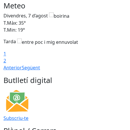
Meteo
Divendres, 7 d’agost
D
T.Màx: 35°
T
T.Min: 19°
T
Tarda
T
1
2
Anterior
Següent
Butlletí digital
Subscriu-te