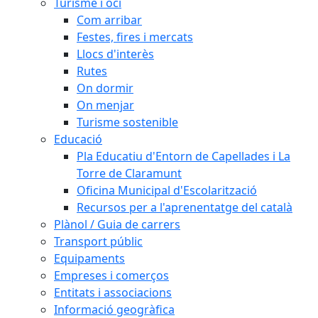
Turisme i oci
Com arribar
Festes, fires i mercats
Llocs d'interès
Rutes
On dormir
On menjar
Turisme sostenible
Educació
Pla Educatiu d'Entorn de Capellades i La
Torre de Claramunt
Oficina Municipal d'Escolarització
Recursos per a l'aprenentatge del català
Plànol / Guia de carrers
Transport públic
Equipaments
Empreses i comerços
Entitats i associacions
Informació geogràfica