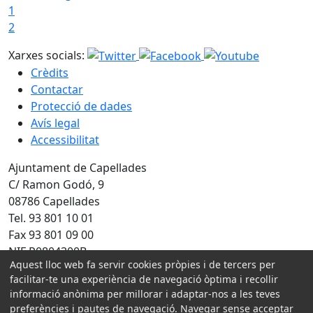
1
2
Xarxes socials:
Crèdits
Contactar
Protecció de dades
Avís legal
Accessibilitat
Ajuntament de Capellades
C/ Ramon Godó, 9
08786 Capellades
Tel. 93 801 10 01
Fax 93 801 09 00
NIF P0804300B
Aquest lloc web fa servir cookies pròpies i de tercers per
Amb la col·laboració de:
facilitar-te una experiència de navegació òptima i recollir
informació anònima per millorar i adaptar-nos a les teves
preferències i pautes de navegació. Navegar sense acceptar