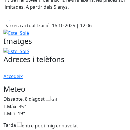
nit de Halloween. Cal inscriure-s'hi abans, les places són
limitades. A partir dels 5 anys.
Facebook
X
Darrera actualització: 16.10.2025 | 12:06
Estel Solé
Imatges
Estel Solé
Adreces i telèfons
Accedeix
Meteo
Dissabte, 8 d’agost
D
T.Màx: 35°
T
T.Min: 19°
T
Tarda