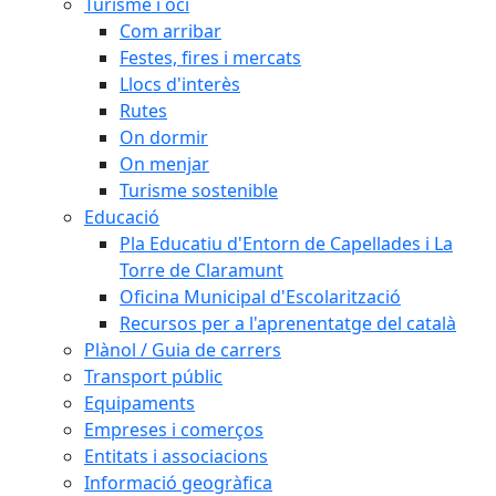
Turisme i oci
Com arribar
Festes, fires i mercats
Llocs d'interès
Rutes
On dormir
On menjar
Turisme sostenible
Educació
Pla Educatiu d'Entorn de Capellades i La
Torre de Claramunt
Oficina Municipal d'Escolarització
Recursos per a l'aprenentatge del català
Plànol / Guia de carrers
Transport públic
Equipaments
Empreses i comerços
Entitats i associacions
Informació geogràfica