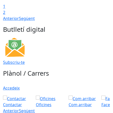
1
2
Anterior
Següent
Butlletí digital
Subscriu-te
Plànol / Carrers
Accedeix
Contactar
Oficines
Com arribar
Faceb
Anterior
Següent