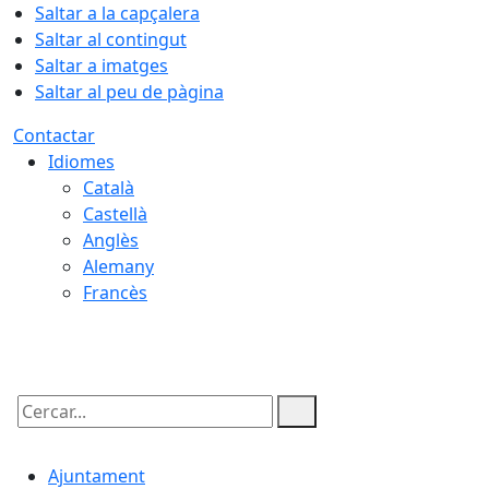
Saltar a la capçalera
Saltar al contingut
Saltar a imatges
Saltar al peu de pàgina
Contactar
Idiomes
Català
Castellà
Anglès
Alemany
Francès
08.08.2026 | 07:27
Cercar:
Ajuntament