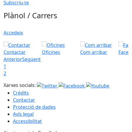
Subscriu-te
Plànol / Carrers
Accedeix
Contactar
Oficines
Com arribar
Faceb
Anterior
Següent
1
2
Xarxes socials:
Crèdits
Contactar
Protecció de dades
Avís legal
Accessibilitat