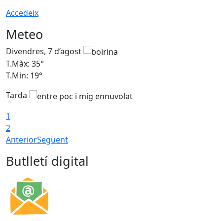
Accedeix
Meteo
Divendres, 7 d’agost
D
T.Màx: 35°
T
T.Min: 19°
T
Tarda
T
1
2
Anterior
Següent
Butlletí digital