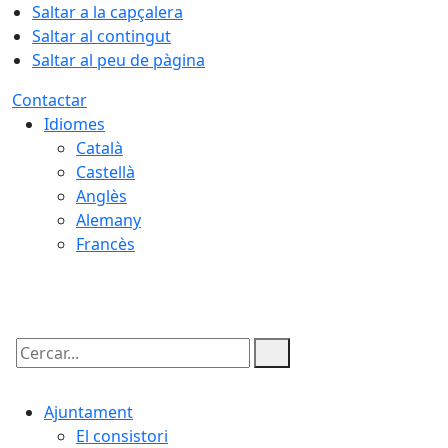
Saltar a la capçalera
Saltar al contingut
Saltar al peu de pàgina
Contactar
Idiomes
Català
Castellà
Anglès
Alemany
Francès
07.08.2026 | 07:38
Cercar:
Ajuntament
El consistori