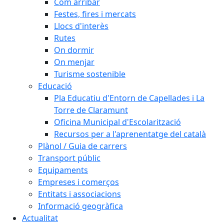
Com arribar
Festes, fires i mercats
Llocs d'interès
Rutes
On dormir
On menjar
Turisme sostenible
Educació
Pla Educatiu d'Entorn de Capellades i La
Torre de Claramunt
Oficina Municipal d'Escolarització
Recursos per a l'aprenentatge del català
Plànol / Guia de carrers
Transport públic
Equipaments
Empreses i comerços
Entitats i associacions
Informació geogràfica
Actualitat