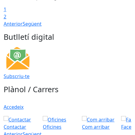
1
2
Anterior
Següent
Butlletí digital
Subscriu-te
Plànol / Carrers
Accedeix
Contactar
Oficines
Com arribar
Faceb
Anterior
Següent