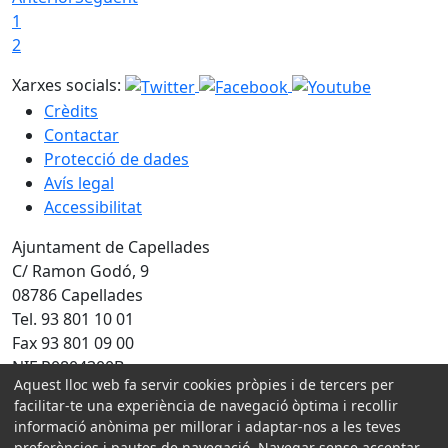
1
2
Xarxes socials:
Crèdits
Contactar
Protecció de dades
Avís legal
Accessibilitat
Ajuntament de Capellades
C/ Ramon Godó, 9
08786 Capellades
Tel. 93 801 10 01
Fax 93 801 09 00
NIF P0804300B
Aquest lloc web fa servir cookies pròpies i de tercers per
Amb la col·laboració de:
facilitar-te una experiència de navegació òptima i recollir
informació anònima per millorar i adaptar-nos a les teves
preferències i pautes de navegació. Navegar sense acceptar