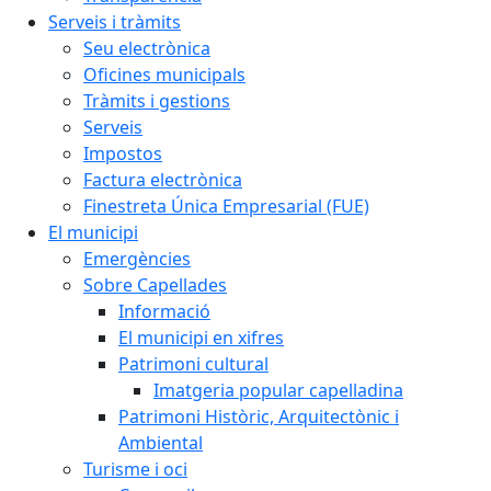
Serveis i tràmits
Seu electrònica
Oficines municipals
Tràmits i gestions
Serveis
Impostos
Factura electrònica
Finestreta Única Empresarial (FUE)
El municipi
Emergències
Sobre Capellades
Informació
El municipi en xifres
Patrimoni cultural
Imatgeria popular capelladina
Patrimoni Històric, Arquitectònic i
Ambiental
Turisme i oci