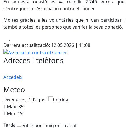
En aquesta ocasió es va recollir 2.746 euros que
s'entreguen a l'Associació contra el càncer.
Moltes gràcies a les voluntàries que hi van participar i
també a totes les persones que van fer la seva donació.
Facebook
X
Darrera actualització: 12.05.2026 | 11:08
Associació contra el Càncer
Adreces i telèfons
Accedeix
Meteo
Divendres, 7 d’agost
D
T.Màx: 35°
T
T.Min: 19°
T
Tarda
T