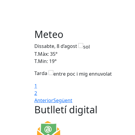
Meteo
Dissabte, 8 d’agost
T.Màx: 35°
T.Min: 19°
Tarda
1
2
Anterior
Següent
Butlletí digital