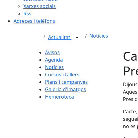
Xarxes socials
Rss
Adreces i telèfons
Notícies
Actualitat
Ca
Avisos
Agenda
Pr
Notícies
Cursos i tallers
Plans i campanyes
Dijous
Galeria d'imatges
Aques
Hemeroteca
Presi
L'acte
seguei
no es 