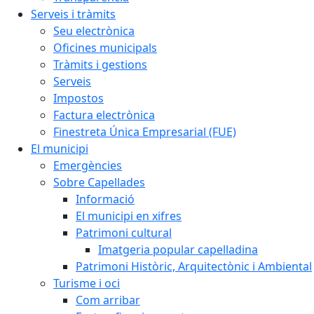
Serveis i tràmits
Seu electrònica
Oficines municipals
Tràmits i gestions
Serveis
Impostos
Factura electrònica
Finestreta Única Empresarial (FUE)
El municipi
Emergències
Sobre Capellades
Informació
El municipi en xifres
Patrimoni cultural
Imatgeria popular capelladina
Patrimoni Històric, Arquitectònic i Ambiental
Turisme i oci
Com arribar