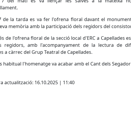
 7 del matí es va llençar les salves a la mateixa h
ellament.
7 de la tarda es va fer l'ofrena floral davant el monument
seva memòria amb la participació dels regidors del consistor
s de l'ofrena floral de la secció local d'ERC a Capellades es
ls regidors, amb l'acompanyament de la lectura de dif
 a càrrec del Grup Teatral de Capellades.
 habitual l'homenatge va acabar amb el Cant dels Segador
cebook
X
a actualització: 16.10.2025 | 11:40