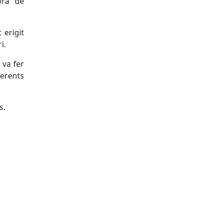
ora de
 erigit
i.
 va fer
erents
s.