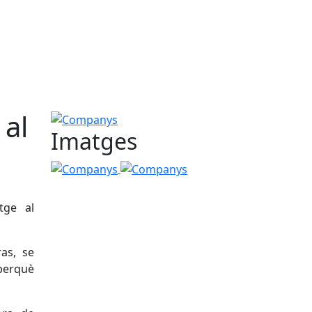
 al
Companys
Imatges
Companys
Companys
tge al
ras, se
 perquè