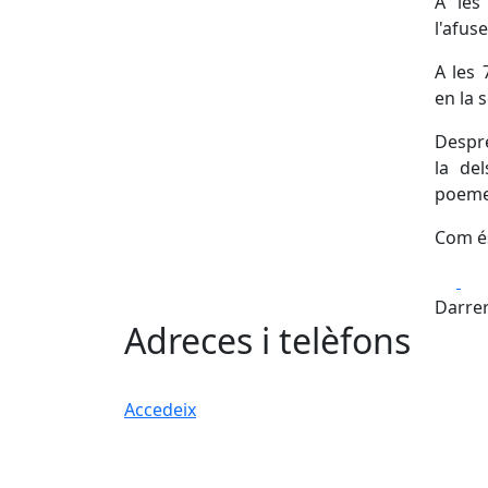
A les
l'afus
A les 
en la 
Despré
la de
poemes
Com és
Fa
Darrer
Adreces i telèfons
Accedeix