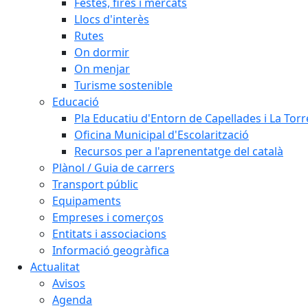
Festes, fires i mercats
Llocs d'interès
Rutes
On dormir
On menjar
Turisme sostenible
Educació
Pla Educatiu d'Entorn de Capellades i La Tor
Oficina Municipal d'Escolarització
Recursos per a l'aprenentatge del català
Plànol / Guia de carrers
Transport públic
Equipaments
Empreses i comerços
Entitats i associacions
Informació geogràfica
Actualitat
Avisos
Agenda