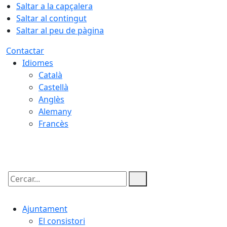
Saltar a la capçalera
Saltar al contingut
Saltar al peu de pàgina
Contactar
Idiomes
Català
Castellà
Anglès
Alemany
Francès
10.08.2026 | 04:47
Cercar:
Ajuntament
El consistori