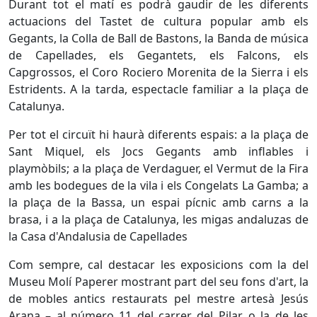
Durant tot el matí es podrà gaudir de les diferents
actuacions del Tastet de cultura popular amb els
Gegants, la Colla de Ball de Bastons, la Banda de música
de Capellades, els Gegantets, els Falcons, els
Capgrossos, el Coro Rociero Morenita de la Sierra i els
Estridents. A la tarda, espectacle familiar a la plaça de
Catalunya.
Per tot el circuït hi haurà diferents espais: a la plaça de
Sant Miquel, els Jocs Gegants amb inflables i
playmòbils; a la plaça de Verdaguer, el Vermut de la Fira
amb les bodegues de la vila i els Congelats La Gamba; a
la plaça de la Bassa, un espai pícnic amb carns a la
brasa, i a la plaça de Catalunya, les migas andaluzas de
la Casa d'Andalusia de Capellades
Com sempre, cal destacar les exposicions com la del
Museu Molí Paperer mostrant part del seu fons d'art, la
de mobles antics restaurats pel mestre artesà Jesús
Arana – al número 11 del carrer del Pilar, o la de les