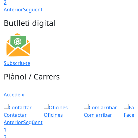
2
Anterior
Següent
Butlletí digital
Subscriu-te
Plànol / Carrers
Accedeix
Contactar
Oficines
Com arribar
Faceb
Anterior
Següent
1
2