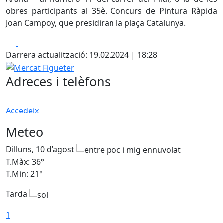
obres participants al 35è. Concurs de Pintura Ràpida
Joan Campoy, que presidiran la plaça Catalunya.
Facebook
X
Darrera actualització: 19.02.2024 | 18:28
Mercat Figueter
Adreces i telèfons
Accedeix
Meteo
Dilluns, 10 d’agost
D
T.Màx: 36°
T
T.Min: 21°
T
Tarda
T
1