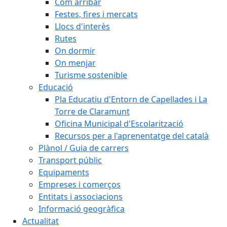
Com arribar
Festes, fires i mercats
Llocs d'interès
Rutes
On dormir
On menjar
Turisme sostenible
Educació
Pla Educatiu d'Entorn de Capellades i La
Torre de Claramunt
Oficina Municipal d'Escolarització
Recursos per a l'aprenentatge del català
Plànol / Guia de carrers
Transport públic
Equipaments
Empreses i comerços
Entitats i associacions
Informació geogràfica
Actualitat