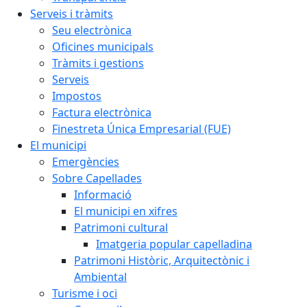
Serveis i tràmits
Seu electrònica
Oficines municipals
Tràmits i gestions
Serveis
Impostos
Factura electrònica
Finestreta Única Empresarial (FUE)
El municipi
Emergències
Sobre Capellades
Informació
El municipi en xifres
Patrimoni cultural
Imatgeria popular capelladina
Patrimoni Històric, Arquitectònic i
Ambiental
Turisme i oci