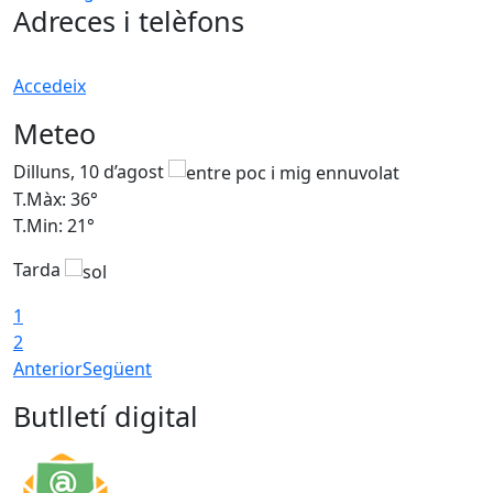
Adreces i telèfons
Accedeix
Meteo
Dilluns, 10 d’agost
D
T.Màx: 36°
T
T.Min: 21°
T
Tarda
T
1
2
Anterior
Següent
Butlletí digital