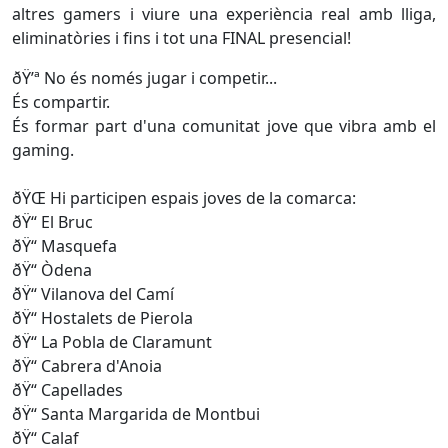
altres gamers i viure una experiència real amb lliga,
eliminatòries i fins i tot una FINAL presencial!
ðŸ’ª No és només jugar i competir...
És compartir.
És formar part d'una comunitat jove que vibra amb el
gaming.
ðŸŒ Hi participen espais joves de la comarca:
ðŸ“ El Bruc
ðŸ“ Masquefa
ðŸ“ Òdena
ðŸ“ Vilanova del Camí
ðŸ“ Hostalets de Pierola
ðŸ“ La Pobla de Claramunt
ðŸ“ Cabrera d'Anoia
ðŸ“ Capellades
ðŸ“ Santa Margarida de Montbui
ðŸ“ Calaf