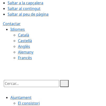
Saltar a la capçalera
Saltar al contingut
Saltar al peu de pàgina
Contactar
Idiomes
Català
Castellà
Anglès
Alemany
Francès
10.08.2026 | 11:32
Cercar:
Ajuntament
El consistori