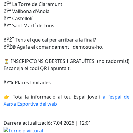
ðŸ“ La Torre de Claramunt
ðŸ“ Vallbona d'Anoia
ðŸ“ Castellolí
ðŸ“ Sant Martí de Tous
ðŸŽ¯ Tens el que cal per arribar a la final?
ðŸŽ® Agafa el comandament i demostra-ho.
⏳ INSCRIPCIONS OBERTES I GRATUÏTES! (no t’adormis!)
Escaneja el codi QR i apunta't!
ðŸ”¥ Places limitades
👉 Tota la informació al teu Espai Jove i
a l'espai de
Xarxa Esportiva del web
Facebook
X
Darrera actualització: 7.04.2026 | 12:01
Torneig virtural