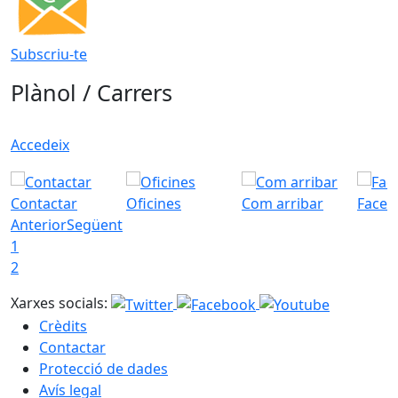
Subscriu-te
Plànol / Carrers
Accedeix
Contactar
Oficines
Com arribar
Faceb
Anterior
Següent
1
2
Xarxes socials:
Crèdits
Contactar
Protecció de dades
Avís legal