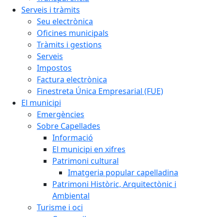
Serveis i tràmits
Seu electrònica
Oficines municipals
Tràmits i gestions
Serveis
Impostos
Factura electrònica
Finestreta Única Empresarial (FUE)
El municipi
Emergències
Sobre Capellades
Informació
El municipi en xifres
Patrimoni cultural
Imatgeria popular capelladina
Patrimoni Històric, Arquitectònic i
Ambiental
Turisme i oci