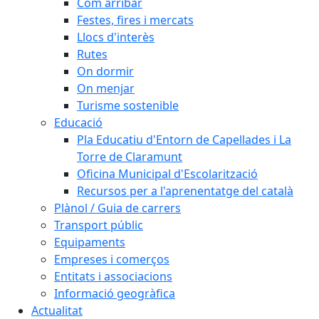
Com arribar
Festes, fires i mercats
Llocs d'interès
Rutes
On dormir
On menjar
Turisme sostenible
Educació
Pla Educatiu d'Entorn de Capellades i La
Torre de Claramunt
Oficina Municipal d'Escolarització
Recursos per a l'aprenentatge del català
Plànol / Guia de carrers
Transport públic
Equipaments
Empreses i comerços
Entitats i associacions
Informació geogràfica
Actualitat