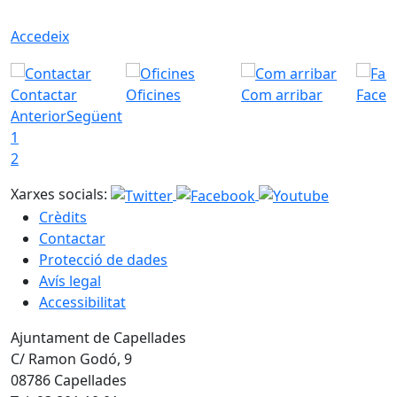
Accedeix
Contactar
Oficines
Com arribar
Faceb
Anterior
Següent
1
2
Xarxes socials:
Crèdits
Contactar
Protecció de dades
Avís legal
Accessibilitat
Ajuntament de Capellades
C/ Ramon Godó, 9
08786 Capellades