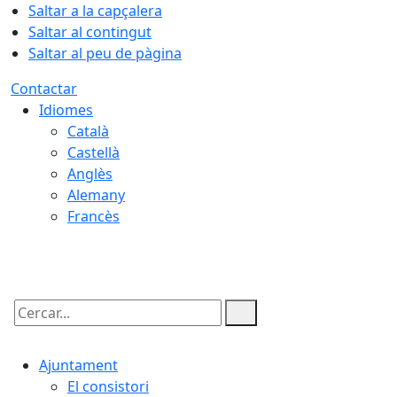
Saltar a la capçalera
Saltar al contingut
Saltar al peu de pàgina
Contactar
Idiomes
Català
Castellà
Anglès
Alemany
Francès
06.08.2026 | 19:09
Cercar:
Ajuntament
El consistori