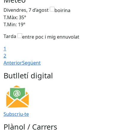
Divendres, 7 d’agost
D
T.Màx: 35°
T
T.Min: 19°
T
Tarda
T
1
2
Anterior
Següent
Butlletí digital
Subscriu-te
Plànol / Carrers