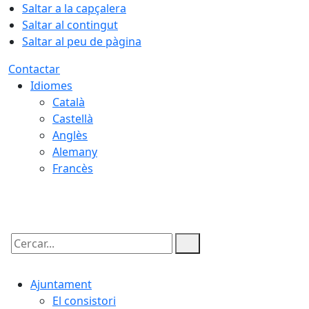
Saltar a la capçalera
Saltar al contingut
Saltar al peu de pàgina
Contactar
Idiomes
Català
Castellà
Anglès
Alemany
Francès
08.08.2026 | 11:48
Cercar:
Ajuntament
El consistori