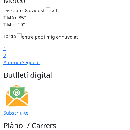
Meteo
Dissabte, 8 d’agost
D
T.Màx: 35°
T
T.Min: 19°
T
Tarda
1
2
Anterior
Següent
Butlletí digital
Subscriu-te
Plànol / Carrers