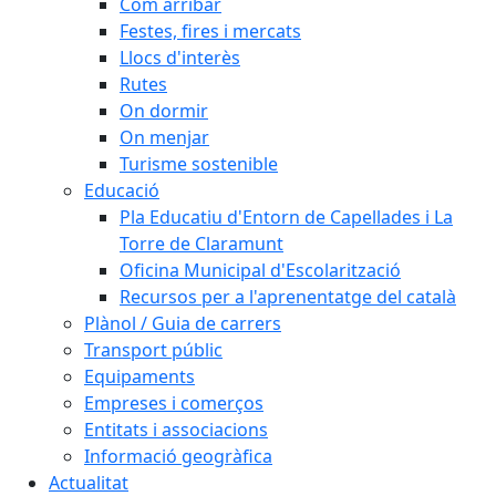
Com arribar
Festes, fires i mercats
Llocs d'interès
Rutes
On dormir
On menjar
Turisme sostenible
Educació
Pla Educatiu d'Entorn de Capellades i La
Torre de Claramunt
Oficina Municipal d'Escolarització
Recursos per a l'aprenentatge del català
Plànol / Guia de carrers
Transport públic
Equipaments
Empreses i comerços
Entitats i associacions
Informació geogràfica
Actualitat