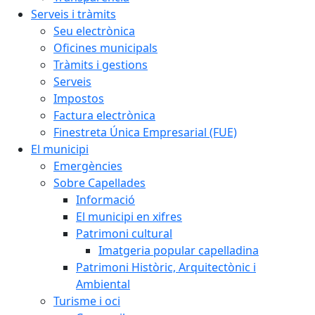
Serveis i tràmits
Seu electrònica
Oficines municipals
Tràmits i gestions
Serveis
Impostos
Factura electrònica
Finestreta Única Empresarial (FUE)
El municipi
Emergències
Sobre Capellades
Informació
El municipi en xifres
Patrimoni cultural
Imatgeria popular capelladina
Patrimoni Històric, Arquitectònic i
Ambiental
Turisme i oci