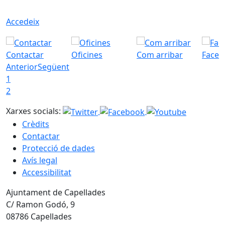
Accedeix
Contactar
Oficines
Com arribar
Faceb
Anterior
Següent
1
2
Xarxes socials:
Crèdits
Contactar
Protecció de dades
Avís legal
Accessibilitat
Ajuntament de Capellades
C/ Ramon Godó, 9
08786 Capellades