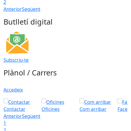
2
Anterior
Següent
Butlletí digital
Subscriu-te
Plànol / Carrers
Accedeix
Contactar
Oficines
Com arribar
Faceb
Anterior
Següent
1
2