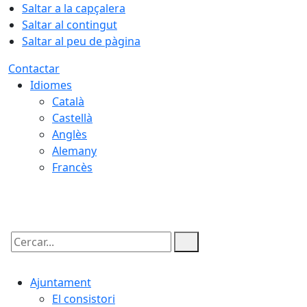
Saltar a la capçalera
Saltar al contingut
Saltar al peu de pàgina
Contactar
Idiomes
Català
Castellà
Anglès
Alemany
Francès
08.08.2026 | 04:28
Cercar:
Ajuntament
El consistori