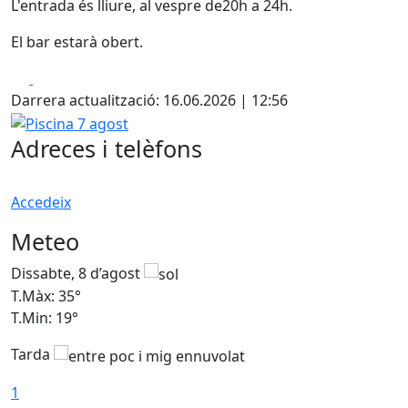
L'entrada és lliure, al vespre de20h a 24h.
El bar estarà obert.
Facebook
X
Darrera actualització: 16.06.2026 | 12:56
Piscina 7 agost
Adreces i telèfons
Accedeix
Meteo
Dissabte, 8 d’agost
D
T.Màx: 35°
T
T.Min: 19°
T
Tarda
1