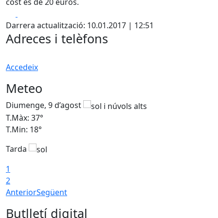
cost és de 20 euros.
Facebook
X
Darrera actualització: 10.01.2017 | 12:51
Adreces i telèfons
Accedeix
Meteo
Diumenge, 9 d’agost
D
T.Màx: 37°
T
T.Min: 18°
T
Tarda
T
1
2
Anterior
Següent
Butlletí digital