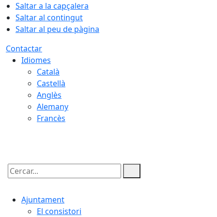
Saltar a la capçalera
Saltar al contingut
Saltar al peu de pàgina
Contactar
Idiomes
Català
Castellà
Anglès
Alemany
Francès
08.08.2026 | 14:33
Cercar:
Ajuntament
El consistori