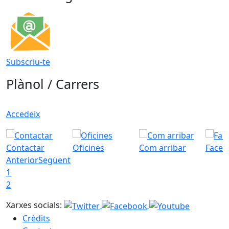
Subscriu-te
Plànol / Carrers
Accedeix
Contactar
Oficines
Com arribar
Faceb
Anterior
Següent
1
2
Xarxes socials:
Crèdits