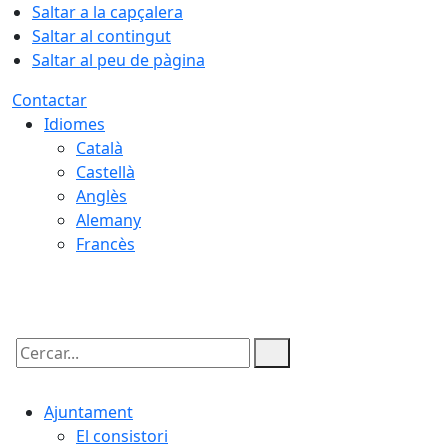
Saltar a la capçalera
Saltar al contingut
Saltar al peu de pàgina
Contactar
Idiomes
Català
Castellà
Anglès
Alemany
Francès
09.08.2026 | 16:38
Cercar:
Ajuntament
El consistori