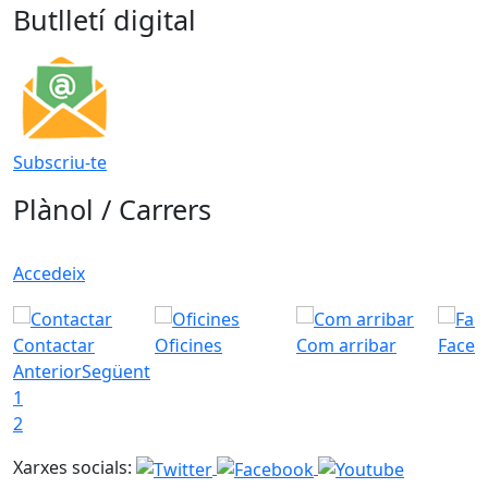
Butlletí digital
Subscriu-te
Plànol / Carrers
Accedeix
Contactar
Oficines
Com arribar
Faceb
Anterior
Següent
1
2
Xarxes socials: