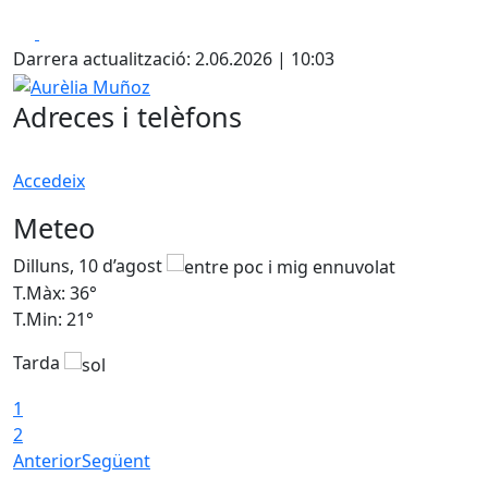
Facebook
X
Darrera actualització: 2.06.2026 | 10:03
Aurèlia Muñoz
Adreces i telèfons
Accedeix
Meteo
Dilluns, 10 d’agost
D
T.Màx: 36°
T
T.Min: 21°
T
Tarda
T
1
2
Anterior
Següent