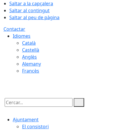
Saltar a la capçalera
Saltar al contingut
Saltar al peu de pàgina
Contactar
Idiomes
Català
Castellà
Anglès
Alemany
Francès
06.08.2026 | 09:15
Cercar:
Ajuntament
El consistori