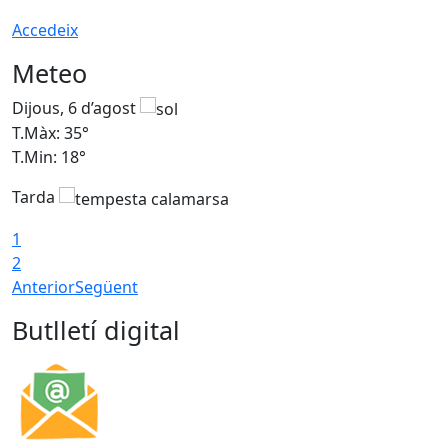
Accedeix
Meteo
Dijous, 6 d’agost
D
T.Màx: 35°
T
T.Min: 18°
T
Tarda
T
1
2
Anterior
Següent
Butlletí digital