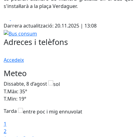
s'instal·larà a la plaça Verdaguer.
Facebook
X
Darrera actualització: 20.11.2025 | 13:08
Bus consum
Adreces i telèfons
Accedeix
Meteo
Dissabte, 8 d’agost
D
T.Màx: 35°
T
T.Min: 19°
T
Tarda
1
2