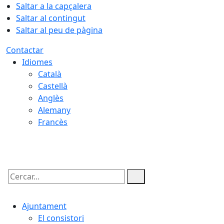
Saltar a la capçalera
Saltar al contingut
Saltar al peu de pàgina
Contactar
Idiomes
Català
Castellà
Anglès
Alemany
Francès
07.08.2026 | 19:43
Cercar:
Ajuntament
El consistori