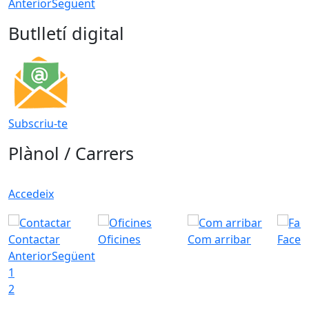
Anterior
Següent
Butlletí digital
Subscriu-te
Plànol / Carrers
Accedeix
Contactar
Oficines
Com arribar
Faceb
Anterior
Següent
1
2