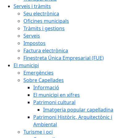
Serveis i tràmits
Seu electrònica
Oficines municipals
Tràmits i gestions
Serveis
Impostos
Factura electrònica
Finestreta Única Empresarial (FUE)
El municipi
Emergències
Sobre Capellades
Informació
El municipi en xifres
Patrimoni cultural
Imatgeria popular capelladina
Patrimoni Històric, Arquitectònic i
Ambiental
Turisme i oci