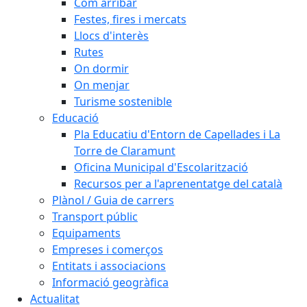
Com arribar
Festes, fires i mercats
Llocs d'interès
Rutes
On dormir
On menjar
Turisme sostenible
Educació
Pla Educatiu d'Entorn de Capellades i La
Torre de Claramunt
Oficina Municipal d'Escolarització
Recursos per a l'aprenentatge del català
Plànol / Guia de carrers
Transport públic
Equipaments
Empreses i comerços
Entitats i associacions
Informació geogràfica
Actualitat