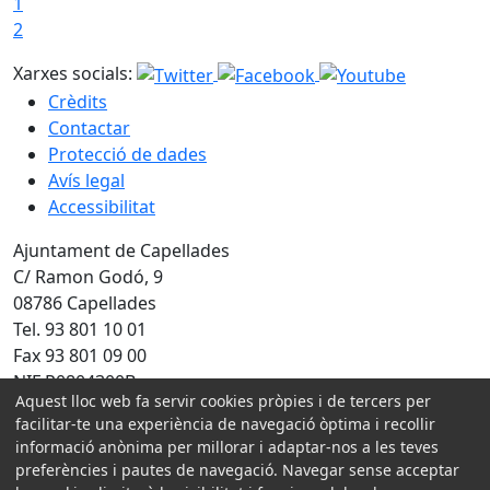
1
2
Xarxes socials:
Crèdits
Contactar
Protecció de dades
Avís legal
Accessibilitat
Ajuntament de Capellades
C/ Ramon Godó, 9
08786 Capellades
Tel. 93 801 10 01
Fax 93 801 09 00
NIF P0804300B
Aquest lloc web fa servir cookies pròpies i de tercers per
Amb la col·laboració de:
facilitar-te una experiència de navegació òptima i recollir
informació anònima per millorar i adaptar-nos a les teves
preferències i pautes de navegació. Navegar sense acceptar