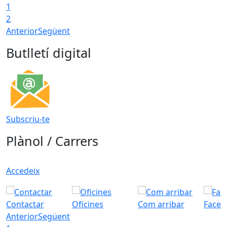
1
2
Anterior
Següent
Butlletí digital
Subscriu-te
Plànol / Carrers
Accedeix
Contactar
Oficines
Com arribar
Faceb
Anterior
Següent