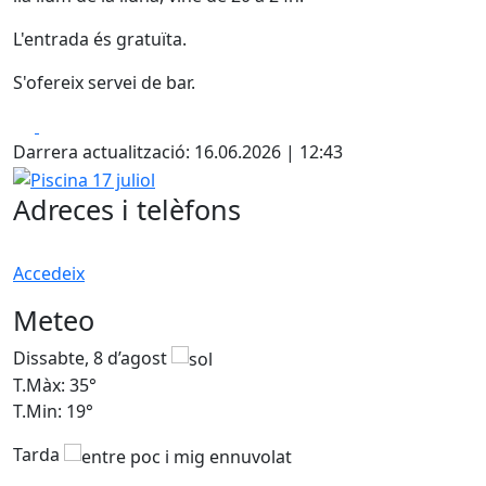
L'entrada és gratuïta.
S'ofereix servei de bar.
Facebook
X
Darrera actualització: 16.06.2026 | 12:43
Piscina 17 juliol
Adreces i telèfons
Accedeix
Meteo
Dissabte, 8 d’agost
D
T.Màx: 35°
T
T.Min: 19°
T
Tarda