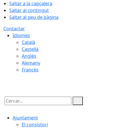
Saltar a la capçalera
Saltar al contingut
Saltar al peu de pàgina
Contactar
Idiomes
Català
Castellà
Anglès
Alemany
Francès
07.08.2026 | 15:54
Cercar:
Ajuntament
El consistori