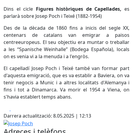
Dins el cicle
Figures històriques de Capellades,
es
parlarà sobre Josep Poch i Teixé (1882-1954)
Des de la dècada de 1860 fins a inicis del segle XX,
centenars de catalans van emigrar a països
centreeuropeus. El seu objectiu era muntar o treballar
a les “Spanische Weinhalle” (Bodega Española), locals
on es venia vi a la menuda i a l'engròs.
El capelladí Josep Poch i Teixé també van formar part
d'aquesta emigració, que es va establir a Baviera, on va
tenir negocis a Munic i a altres localitats d'Alemanya i
fins i tot a Dinamarca. Va morir el 1954 a Viena, on
s'havia establert temps abans.
Facebook
X
Darrera actualització: 8.05.2025 | 12:13
Josep Poch
Adreces i telèfons