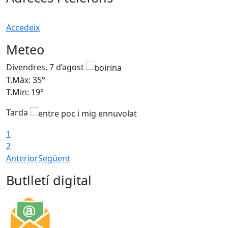
Accedeix
Meteo
Divendres, 7 d’agost
D
T.Màx: 35°
T
T.Min: 19°
T
Tarda
T
1
2
Anterior
Següent
Butlletí digital