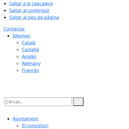
Saltar a la capçalera
Saltar al contingut
Saltar al peu de pàgina
Contactar
Idiomes
Català
Castellà
Anglès
Alemany
Francès
07.08.2026 | 03:43
Cercar:
Ajuntament
El consistori