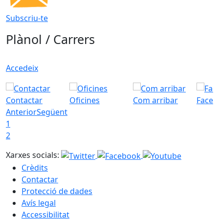
Subscriu-te
Plànol / Carrers
Accedeix
Contactar
Oficines
Com arribar
Faceb
Anterior
Següent
1
2
Xarxes socials:
Crèdits
Contactar
Protecció de dades
Avís legal
Accessibilitat