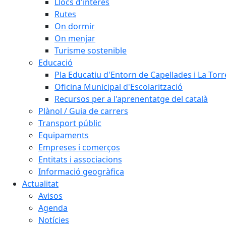
Llocs d'interès
Rutes
On dormir
On menjar
Turisme sostenible
Educació
Pla Educatiu d'Entorn de Capellades i La Tor
Oficina Municipal d'Escolarització
Recursos per a l'aprenentatge del català
Plànol / Guia de carrers
Transport públic
Equipaments
Empreses i comerços
Entitats i associacions
Informació geogràfica
Actualitat
Avisos
Agenda
Notícies