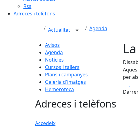
Rss
Adreces i telèfons
Agenda
Actualitat
La
Avisos
Agenda
Notícies
Dissab
Cursos i tallers
Aquest
Plans i campanyes
per al
Galeria d'imatges
Fa
Hemeroteca
Darrer
Adreces i telèfons
Accedeix