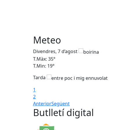
Meteo
Divendres, 7 d’agost
T.Màx: 35°
T.Min: 19°
Tarda
1
2
Anterior
Següent
Butlletí digital