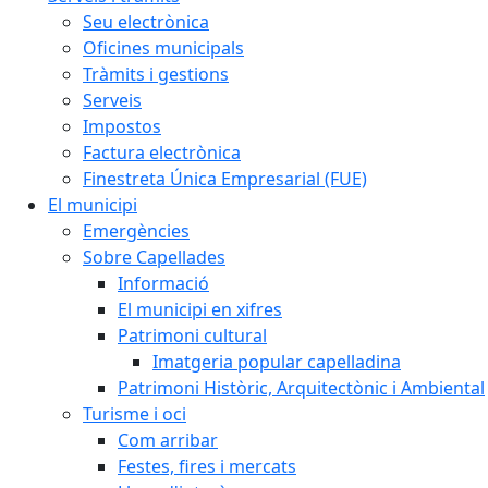
Seu electrònica
Oficines municipals
Tràmits i gestions
Serveis
Impostos
Factura electrònica
Finestreta Única Empresarial (FUE)
El municipi
Emergències
Sobre Capellades
Informació
El municipi en xifres
Patrimoni cultural
Imatgeria popular capelladina
Patrimoni Històric, Arquitectònic i Ambiental
Turisme i oci
Com arribar
Festes, fires i mercats