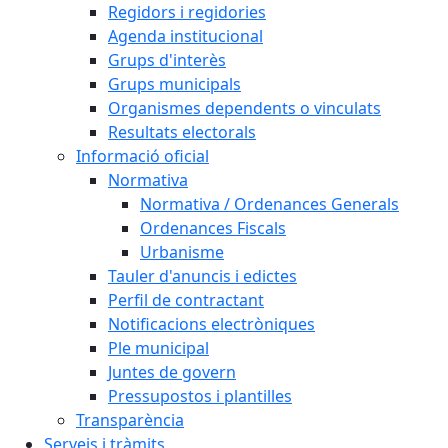
Regidors i regidories
Agenda institucional
Grups d'interès
Grups municipals
Organismes dependents o vinculats
Resultats electorals
Informació oficial
Normativa
Normativa / Ordenances Generals
Ordenances Fiscals
Urbanisme
Tauler d'anuncis i edictes
Perfil de contractant
Notificacions electròniques
Ple municipal
Juntes de govern
Pressupostos i plantilles
Transparència
Serveis i tràmits