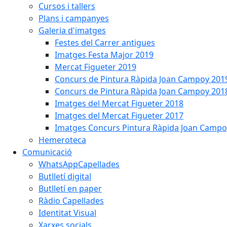
Cursos i tallers
Plans i campanyes
Galeria d'imatges
Festes del Carrer antigues
Imatges Festa Major 2019
Mercat Figueter 2019
Concurs de Pintura Ràpida Joan Campoy 201
Concurs de Pintura Ràpida Joan Campoy 201
Imatges del Mercat Figueter 2018
Imatges del Mercat Figueter 2017
Imatges Concurs Pintura Ràpida Joan Campo
Hemeroteca
Comunicació
WhatsAppCapellades
Butlletí digital
Butlletí en paper
Ràdio Capellades
Identitat Visual
Xarxes socials