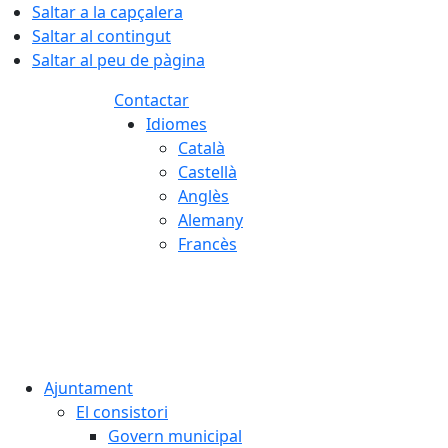
Saltar a la capçalera
Saltar al contingut
Saltar al peu de pàgina
Contactar
Idiomes
Català
Castellà
Anglès
Alemany
Francès
07.08.2026 | 01:45
Ajuntament
El consistori
Govern municipal