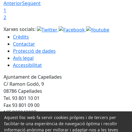
Anterior
Següent
1
2
Xarxes socials:
Crèdits
Contactar
Protecció de dades
Avís legal
Accessibilitat
Ajuntament de Capellades
C/ Ramon Godó, 9
08786 Capellades
Tel. 93 801 10 01
Fax 93 801 09 00
NIF P0804300B
Aquest lloc web fa servir cookies pròpies i de tercers per
Amb la col·laboració de:
facilitar-te una experiència de navegació òptima i recollir
informació anònima per millorar i adaptar-nos a les teves