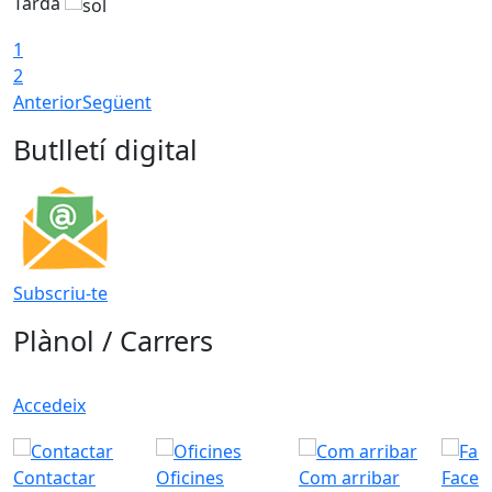
Tarda
T
1
2
Anterior
Següent
Butlletí digital
Subscriu-te
Plànol / Carrers
Accedeix
Contactar
Oficines
Com arribar
Faceb