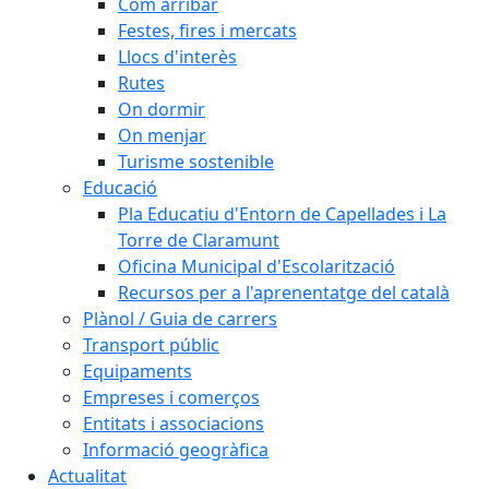
Com arribar
Festes, fires i mercats
Llocs d'interès
Rutes
On dormir
On menjar
Turisme sostenible
Educació
Pla Educatiu d'Entorn de Capellades i La
Torre de Claramunt
Oficina Municipal d'Escolarització
Recursos per a l'aprenentatge del català
Plànol / Guia de carrers
Transport públic
Equipaments
Empreses i comerços
Entitats i associacions
Informació geogràfica
Actualitat