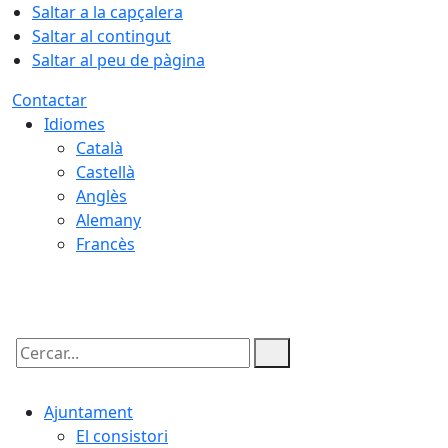
Saltar a la capçalera
Saltar al contingut
Saltar al peu de pàgina
Contactar
Idiomes
Català
Castellà
Anglès
Alemany
Francès
09.08.2026 | 16:19
Cercar:
Ajuntament
El consistori