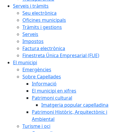
Serveis i tràmits
Seu electrònica
Oficines municipals
Tràmits i gestions
Serveis
Impostos
Factura electrònica
Finestreta Única Empresarial (FUE)
El municipi
Emergències
Sobre Capellades
Informació
El municipi en xifres
Patrimoni cultural
Imatgeria popular capelladina
Patrimoni Històric, Arquitectònic i
Ambiental
Turisme i oci