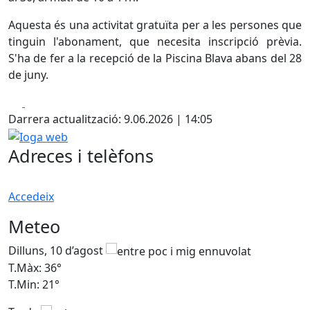
Aquesta és una activitat gratuïta per a les persones que
tinguin l'abonament, que necesita inscripció prèvia.
S'ha de fer a la recepció de la Piscina Blava abans del 28
de juny.
Facebook
X
Darrera actualització: 9.06.2026 | 14:05
Ioga web
Adreces i telèfons
Accedeix
Meteo
Dilluns, 10 d’agost
D
T.Màx: 36°
T
T.Min: 21°
T