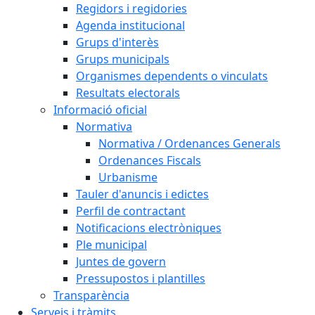
Regidors i regidories
Agenda institucional
Grups d'interès
Grups municipals
Organismes dependents o vinculats
Resultats electorals
Informació oficial
Normativa
Normativa / Ordenances Generals
Ordenances Fiscals
Urbanisme
Tauler d'anuncis i edictes
Perfil de contractant
Notificacions electròniques
Ple municipal
Juntes de govern
Pressupostos i plantilles
Transparència
Serveis i tràmits