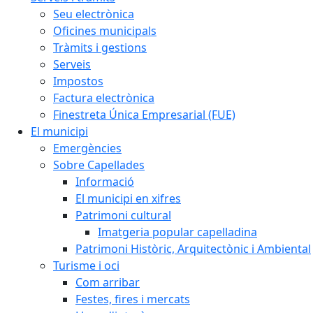
Seu electrònica
Oficines municipals
Tràmits i gestions
Serveis
Impostos
Factura electrònica
Finestreta Única Empresarial (FUE)
El municipi
Emergències
Sobre Capellades
Informació
El municipi en xifres
Patrimoni cultural
Imatgeria popular capelladina
Patrimoni Històric, Arquitectònic i Ambiental
Turisme i oci
Com arribar
Festes, fires i mercats