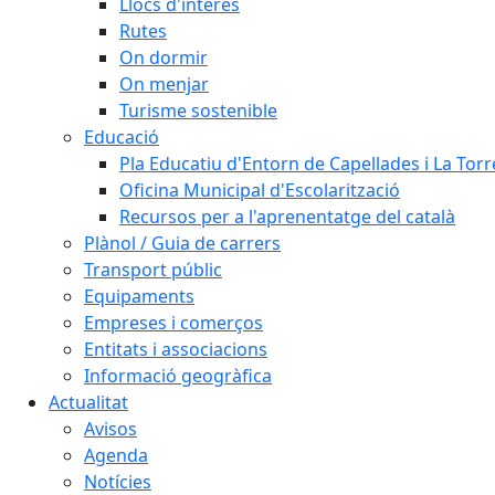
Llocs d'interès
Rutes
On dormir
On menjar
Turisme sostenible
Educació
Pla Educatiu d'Entorn de Capellades i La Tor
Oficina Municipal d'Escolarització
Recursos per a l'aprenentatge del català
Plànol / Guia de carrers
Transport públic
Equipaments
Empreses i comerços
Entitats i associacions
Informació geogràfica
Actualitat
Avisos
Agenda
Notícies