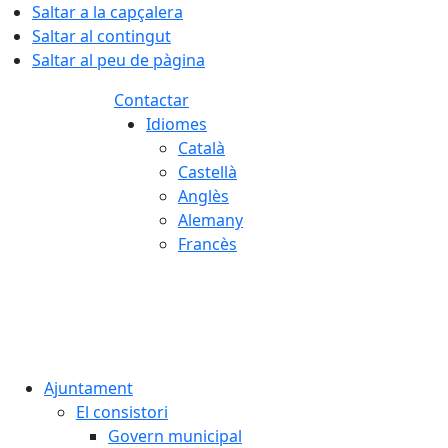
Saltar a la capçalera
Saltar al contingut
Saltar al peu de pàgina
Contactar
Idiomes
Català
Castellà
Anglès
Alemany
Francès
09.08.2026 | 14:01
Ajuntament
El consistori
Govern municipal