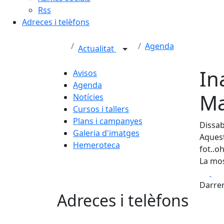
Rss
Adreces i telèfons
Agenda
Actualitat
In
Avisos
Agenda
Ma
Notícies
Cursos i tallers
Plans i campanyes
Dissab
Galeria d'imatges
Aquest
Hemeroteca
fot..o
La mos
Fa
Darrer
Adreces i telèfons