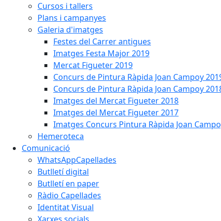
Cursos i tallers
Plans i campanyes
Galeria d'imatges
Festes del Carrer antigues
Imatges Festa Major 2019
Mercat Figueter 2019
Concurs de Pintura Ràpida Joan Campoy 201
Concurs de Pintura Ràpida Joan Campoy 201
Imatges del Mercat Figueter 2018
Imatges del Mercat Figueter 2017
Imatges Concurs Pintura Ràpida Joan Campo
Hemeroteca
Comunicació
WhatsAppCapellades
Butlletí digital
Butlletí en paper
Ràdio Capellades
Identitat Visual
Xarxes socials