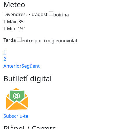
Meteo
Divendres, 7 d’agost
D
T.Màx: 35°
T
T.Min: 19°
T
Tarda
T
1
2
Anterior
Següent
Butlletí digital
Subscriu-te
Plànol / Carrers