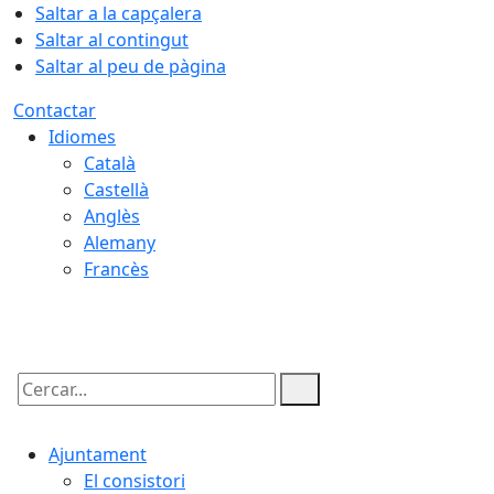
Saltar a la capçalera
Saltar al contingut
Saltar al peu de pàgina
Contactar
Idiomes
Català
Castellà
Anglès
Alemany
Francès
06.08.2026 | 20:26
Cercar:
Ajuntament
El consistori