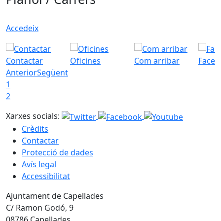
Accedeix
Contactar
Oficines
Com arribar
Faceb
Anterior
Següent
1
2
Xarxes socials:
Crèdits
Contactar
Protecció de dades
Avís legal
Accessibilitat
Ajuntament de Capellades
C/ Ramon Godó, 9
08786 Capellades