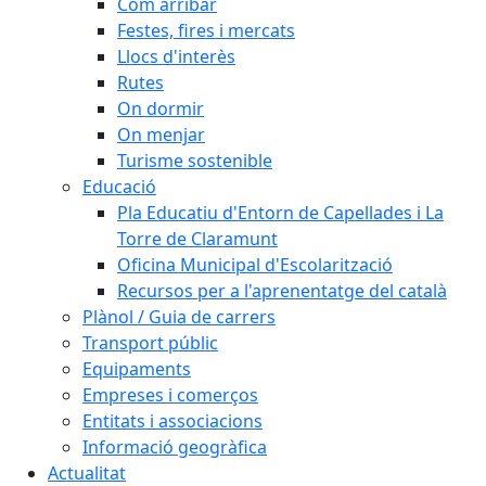
Com arribar
Festes, fires i mercats
Llocs d'interès
Rutes
On dormir
On menjar
Turisme sostenible
Educació
Pla Educatiu d'Entorn de Capellades i La
Torre de Claramunt
Oficina Municipal d'Escolarització
Recursos per a l'aprenentatge del català
Plànol / Guia de carrers
Transport públic
Equipaments
Empreses i comerços
Entitats i associacions
Informació geogràfica
Actualitat