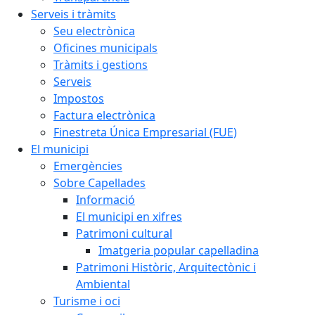
Serveis i tràmits
Seu electrònica
Oficines municipals
Tràmits i gestions
Serveis
Impostos
Factura electrònica
Finestreta Única Empresarial (FUE)
El municipi
Emergències
Sobre Capellades
Informació
El municipi en xifres
Patrimoni cultural
Imatgeria popular capelladina
Patrimoni Històric, Arquitectònic i
Ambiental
Turisme i oci