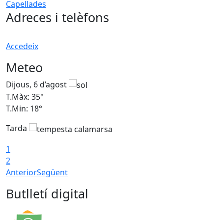
Adreces i telèfons
Accedeix
Meteo
Dijous, 6 d’agost
D
T.Màx: 35°
T
T.Min: 18°
T
Tarda
T
1
2
Anterior
Següent
Butlletí digital