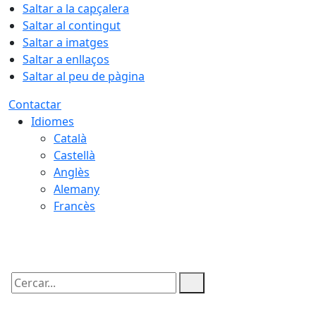
Saltar a la capçalera
Saltar al contingut
Saltar a imatges
Saltar a enllaços
Saltar al peu de pàgina
Contactar
Idiomes
Català
Castellà
Anglès
Alemany
Francès
06.08.2026 | 01:22
Cercar: