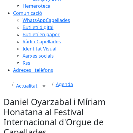
Hemeroteca
Comunicació
WhatsAppCapellades
Butlletí digital
Butlletí en paper
Ràdio Capellades
Identitat Visual
Xarxes socials
Rss
Adreces i telèfons
Agenda
Actualitat
Daniel Oyarzabal i Míriam
Honatana al Festival
Internacional d'Orgue de
Capellades