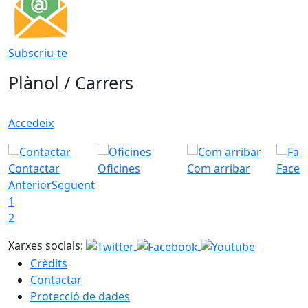
Subscriu-te
Plànol / Carrers
Accedeix
Contactar
Oficines
Com arribar
Faceb
Anterior
Següent
1
2
Xarxes socials:
Crèdits
Contactar
Protecció de dades