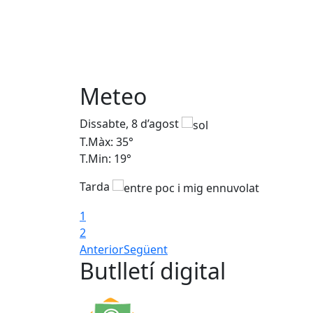
Meteo
Dissabte, 8 d’agost
T.Màx: 35°
T.Min: 19°
Tarda
1
2
Anterior
Següent
Butlletí digital