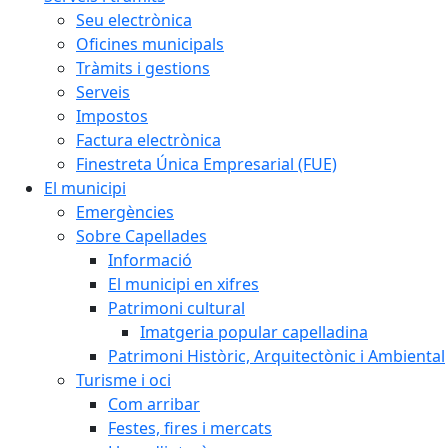
Seu electrònica
Oficines municipals
Tràmits i gestions
Serveis
Impostos
Factura electrònica
Finestreta Única Empresarial (FUE)
El municipi
Emergències
Sobre Capellades
Informació
El municipi en xifres
Patrimoni cultural
Imatgeria popular capelladina
Patrimoni Històric, Arquitectònic i Ambiental
Turisme i oci
Com arribar
Festes, fires i mercats