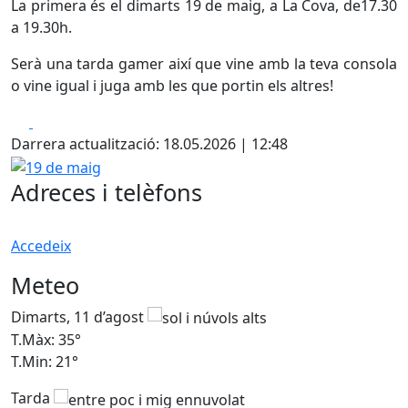
La primera és el dimarts 19 de maig, a La Cova, de17.30
a 19.30h.
Serà una tarda gamer així que vine amb la teva consola
o vine igual i juga amb les que portin els altres!
Facebook
X
Darrera actualització: 18.05.2026 | 12:48
19 de maig
Adreces i telèfons
Accedeix
Meteo
Dimarts, 11 d’agost
D
T.Màx: 35°
T
T.Min: 21°
T
Tarda
T