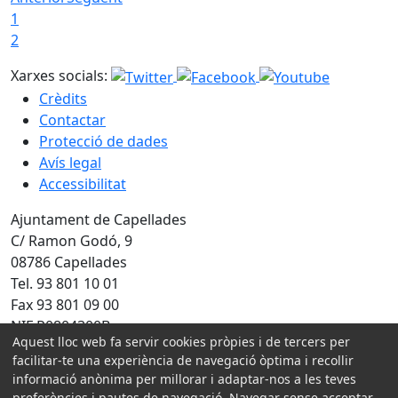
1
2
Xarxes socials:
Crèdits
Contactar
Protecció de dades
Avís legal
Accessibilitat
Ajuntament de Capellades
C/ Ramon Godó, 9
08786 Capellades
Tel. 93 801 10 01
Fax 93 801 09 00
NIF P0804300B
Aquest lloc web fa servir cookies pròpies i de tercers per
Amb la col·laboració de:
facilitar-te una experiència de navegació òptima i recollir
informació anònima per millorar i adaptar-nos a les teves
preferències i pautes de navegació. Navegar sense acceptar