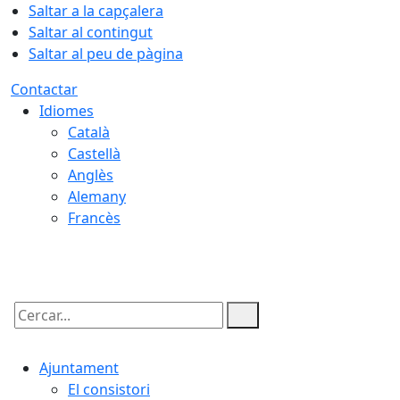
Saltar a la capçalera
Saltar al contingut
Saltar al peu de pàgina
Contactar
Idiomes
Català
Castellà
Anglès
Alemany
Francès
10.08.2026 | 15:46
Cercar:
Ajuntament
El consistori