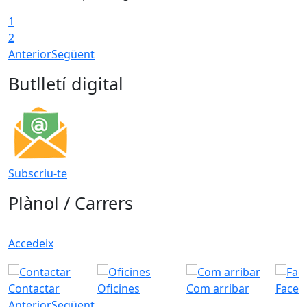
1
2
Anterior
Següent
Butlletí digital
Subscriu-te
Plànol / Carrers
Accedeix
Contactar
Oficines
Com arribar
Faceb
Anterior
Següent