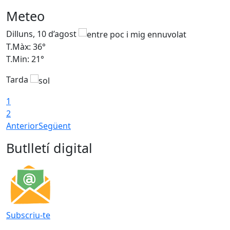
Meteo
Dilluns, 10 d’agost
D
T.Màx: 36°
T
T.Min: 21°
T
Tarda
T
1
2
Anterior
Següent
Butlletí digital
Subscriu-te