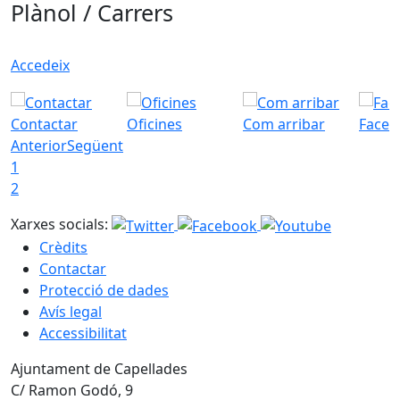
Plànol / Carrers
Accedeix
Contactar
Oficines
Com arribar
Faceb
Anterior
Següent
1
2
Xarxes socials:
Crèdits
Contactar
Protecció de dades
Avís legal
Accessibilitat
Ajuntament de Capellades
C/ Ramon Godó, 9