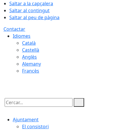
Saltar a la capçalera
Saltar al contingut
Saltar al peu de pàgina
Contactar
Idiomes
Català
Castellà
Anglès
Alemany
Francès
09.08.2026 | 17:21
Cercar:
Ajuntament
El consistori